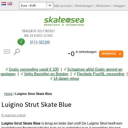
Mijn account
Winkelwagen
Afrekenen
Inloggen
0
in winkelwagen
afrekenen
√
Gratis verzending vanaf € 10
0
|
√
Schaatsen altijd
Gratis
gerond en
geslepen
|
√
Veilig Bestellen en Betalen
|
√
Flexibele PostNL verzending
|
√
14 dagen retour
Home
/
Luigino Strut Skate Blue
Luigino Strut Skate Blue
E-mail een vriend
Luigino Strut Skate Blue
is terug en beter dan ooit! De Luigino Strut heeft een
koolstofvezel thermoplastische kuip en is verkrijgbaar in 4 geweldige kleuren