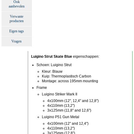
Ook
aanbevolen
Verwante
producten
Eigen tags
Vragen
Luigino Strut Skate Blue
eigenschappen:
Schoen: Luigino Strut
Kleur: Blauw
Kuip: Thermoplastisch Carbon
Montage: across 195mm mounting
Frame
Luigino Striker Mark II
4x100mm (12", 12,4" and 12,8")
4x110mm (13,2")
3x125mm (11,8" and 12,6")
Luigino P51 Gun Metal
4x100mm (12" and 12,4")
4x110mm (13,2")
3x125mm (12,8")