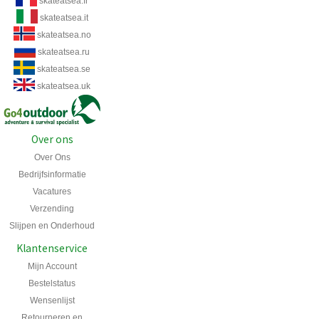
skateatsea.fr
skateatsea.it
skateatsea.no
skateatsea.ru
skateatsea.se
skateatsea.uk
Over ons
Over Ons
Bedrijfsinformatie
Vacatures
Verzending
Slijpen en Onderhoud
Klantenservice
Mijn Account
Bestelstatus
Wensenlijst
Retourneren en