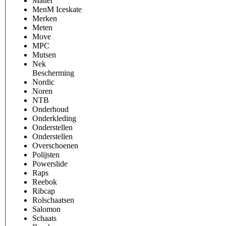
Matter
MenM Iceskate
Merken
Meten
Move
MPC
Mutsen
Nek
Bescherming
Nordic
Noren
NTB
Onderhoud
Onderkleding
Onderstellen
Onderstellen
Overschoenen
Polijsten
Powerslide
Raps
Reebok
Ribcap
Rolschaatsen
Salomon
Schaats