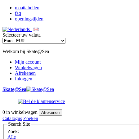
maattabellen
faq
openingstijden
Selecteer uw valuta
Welkom bij Skate@Sea
Mijn account
Winkelwagen
Afrekenen
Inloggen
Skate@Sea
0
in winkelwagen
Afrekenen
Catalogus
Zoeken
Search Site
Zoek:
Alle