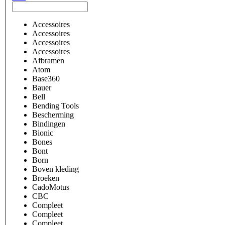
Accessoires
Accessoires
Accessoires
Accessoires
Afbramen
Atom
Base360
Bauer
Bell
Bending Tools
Bescherming
Bindingen
Bionic
Bones
Bont
Born
Boven kleding
Broeken
CadoMotus
CBC
Compleet
Compleet
Compleet