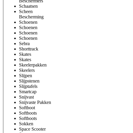
Beschermers
Schaatsen
Scheen
Bescherming
Schoenen
Schoenen
Schoenen
Schoenen
Sebra
Shorttrack
Skates
Skates
Skeelerpakken
Skeelers
Slijpen
Slijpstenen
Slijptafels
Smartcap
Snijvast
Snijvaste Pakken
Softboot
Softboots
Softboots
Sokken
Space Scooter