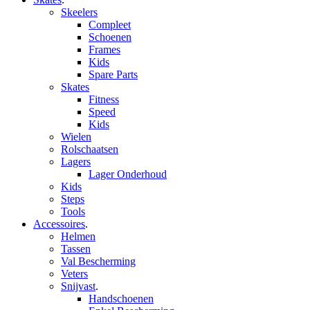
Skeelers
Compleet
Schoenen
Frames
Kids
Spare Parts
Skates
Fitness
Speed
Kids
Wielen
Rolschaatsen
Lagers
Lager Onderhoud
Kids
Steps
Tools
Accessoires
.
Helmen
Tassen
Val Bescherming
Veters
Snijvast
.
Handschoenen