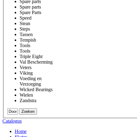
Spare parts
Spare parts
Spare Parts
Speed
Stean
Steps
Tassen
Tempish
Tools
Tools
Triple Eight
Val Bescherming
Veters
Viking
Voeding en
Verzorging
Wicked Bearings
Wielen
Zandstra
Zoeken
Catalogus
Home
Skates
.