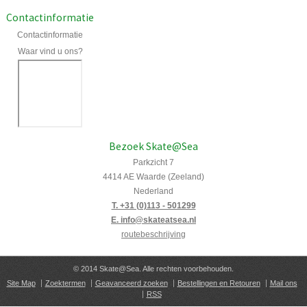
Contactinformatie
Contactinformatie
Waar vind u ons?
Bezoek Skate@Sea
Parkzicht 7
4414 AE Waarde (Zeeland)
Nederland
T. +31 (0)113 - 501299
E. info@skateatsea.nl
routebeschrijving
© 2014 Skate@Sea. Alle rechten voorbehouden.
Site Map
Zoektermen
Geavanceerd zoeken
Bestellingen en Retouren
Mail ons
RSS