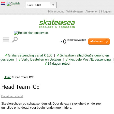
Mijn account
Winkelwagen
Afrekenen
Inloggen
0
in winkelwagen
afrekenen
√
Gratis verzending vanaf € 10
0
|
√
Schaatsen altijd
Gratis
gerond en
geslepen
|
√
Veilig Bestellen en Betalen
|
√
Flexibele PostNL verzending
|
√
14 dagen retour
Home
/
Head Team ICE
Head Team ICE
E-mail een vriend
Skeelerschoen op schaatsonderstel. Door de extra stevigheid en de zeer
gunstige prijs ideaal voor beginnende norenrijders.