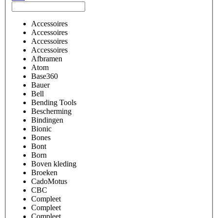
Accessoires
Accessoires
Accessoires
Accessoires
Afbramen
Atom
Base360
Bauer
Bell
Bending Tools
Bescherming
Bindingen
Bionic
Bones
Bont
Born
Boven kleding
Broeken
CadoMotus
CBC
Compleet
Compleet
Compleet