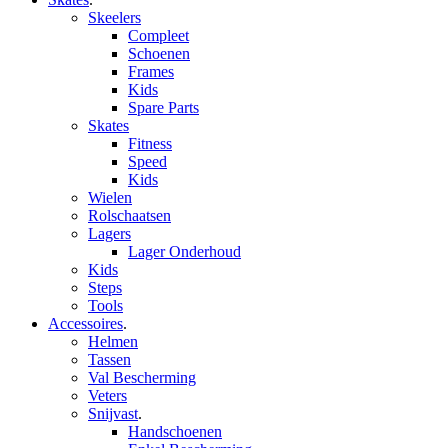
Skeelers
Compleet
Schoenen
Frames
Kids
Spare Parts
Skates
Fitness
Speed
Kids
Wielen
Rolschaatsen
Lagers
Lager Onderhoud
Kids
Steps
Tools
Accessoires
.
Helmen
Tassen
Val Bescherming
Veters
Snijvast
.
Handschoenen