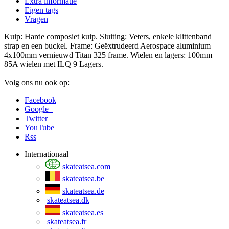
Extra informatie
Eigen tags
Vragen
Kuip: Harde composiet kuip. Sluiting: Veters, enkele klittenband
strap en een buckel. Frame: Geëxtrudeerd Aerospace aluminium
4x100mm vernieuwd Titan 325 frame. Wielen en lagers: 100mm
85A wielen met ILQ 9 Lagers.
Volg ons nu ook op:
Facebook
Google+
Twitter
YouTube
Rss
Internationaal
skateatsea.com
skateatsea.be
skateatsea.de
skateatsea.dk
skateatsea.es
skateatsea.fr