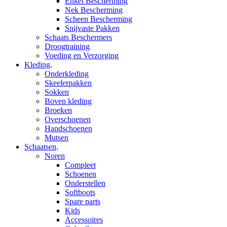
Enkel Bescherming
Nek Bescherming
Scheen Bescherming
Snijvaste Pakken
Schaats Beschermers
Droogtraining
Voeding en Verzorging
Kleding
.
Onderkleding
Skeelerpakken
Sokken
Boven kleding
Broeken
Overschoenen
Handschoenen
Mutsen
Schaatsen
.
Noren
Compleet
Schoenen
Onderstellen
Softboots
Spare parts
Kids
Accessoires