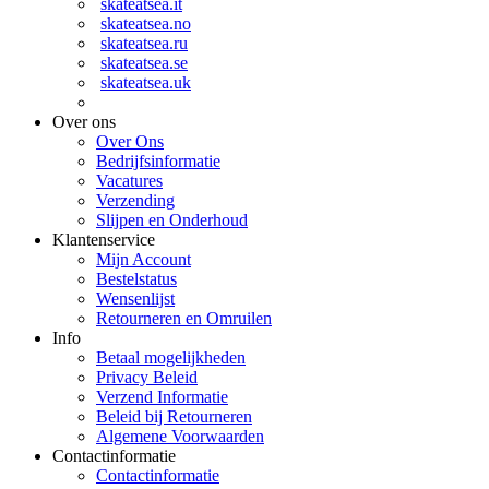
skateatsea.it
skateatsea.no
skateatsea.ru
skateatsea.se
skateatsea.uk
Over ons
Over Ons
Bedrijfsinformatie
Vacatures
Verzending
Slijpen en Onderhoud
Klantenservice
Mijn Account
Bestelstatus
Wensenlijst
Retourneren en Omruilen
Info
Betaal mogelijkheden
Privacy Beleid
Verzend Informatie
Beleid bij Retourneren
Algemene Voorwaarden
Contactinformatie
Contactinformatie