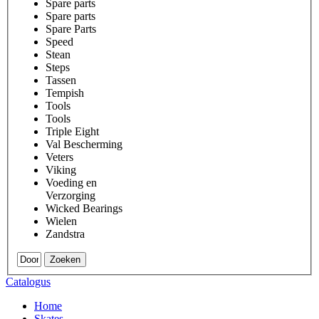
Spare parts
Spare parts
Spare Parts
Speed
Stean
Steps
Tassen
Tempish
Tools
Tools
Triple Eight
Val Bescherming
Veters
Viking
Voeding en
Verzorging
Wicked Bearings
Wielen
Zandstra
Zoeken
Catalogus
Home
Skates
.