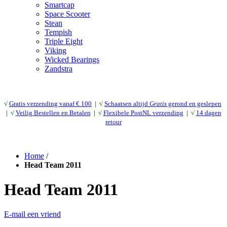
Smartcap
Space Scooter
Stean
Tempish
Triple Eight
Viking
Wicked Bearings
Zandstra
√
Gratis verzending vanaf € 10
0
|
√
Schaatsen altijd
Gratis
gerond en geslepen
|
√
Veilig Bestellen en Betalen
|
√
Flexibele PostNL verzending
|
√
14 dagen
retour
Home
/
Head Team 2011
Head Team 2011
E-mail een vriend