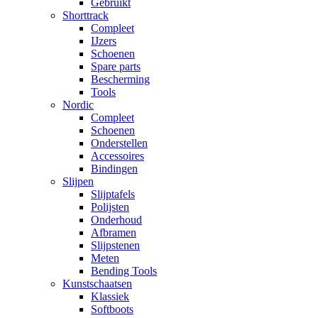
Gebruikt
Shorttrack
Compleet
IJzers
Schoenen
Spare parts
Bescherming
Tools
Nordic
Compleet
Schoenen
Onderstellen
Accessoires
Bindingen
Slijpen
Slijptafels
Polijsten
Onderhoud
Afbramen
Slijpstenen
Meten
Bending Tools
Kunstschaatsen
Klassiek
Softboots