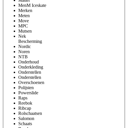
Matter
MenM Iceskate
Merken
Meten
Move
MPC
Mutsen
Nek
Bescherming
Nordic
Noren
NTB
Onderhoud
Onderkleding
Onderstellen
Onderstellen
Overschoenen
Polijsten
Powerslide
Raps
Reebok
Ribcap
Rolschaatsen
Salomon
Schaats