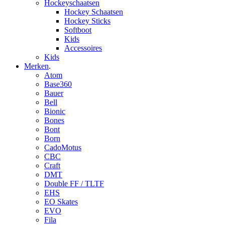
Hockeyschaatsen
Hockey Schaatsen
Hockey Sticks
Softboot
Kids
Accessoires
Kids
Merken
.
Atom
Base360
Bauer
Bell
Bionic
Bones
Bont
Born
CadoMotus
CBC
Craft
DMT
Double FF / TLTF
EHS
EO Skates
EVO
Fila