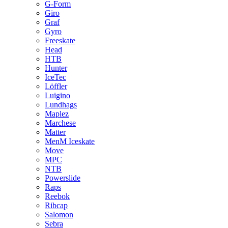
G-Form
Giro
Graf
Gyro
Freeskate
Head
HTB
Hunter
IceTec
Löffler
Luigino
Lundhags
Maplez
Marchese
Matter
MenM Iceskate
Move
MPC
NTB
Powerslide
Raps
Reebok
Ribcap
Salomon
Sebra