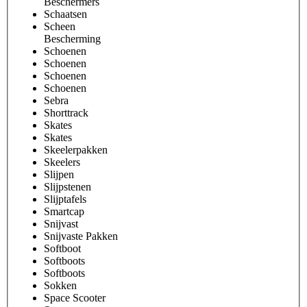
Beschermers
Schaatsen
Scheen
Bescherming
Schoenen
Schoenen
Schoenen
Schoenen
Sebra
Shorttrack
Skates
Skates
Skeelerpakken
Skeelers
Slijpen
Slijpstenen
Slijptafels
Smartcap
Snijvast
Snijvaste Pakken
Softboot
Softboots
Softboots
Sokken
Space Scooter