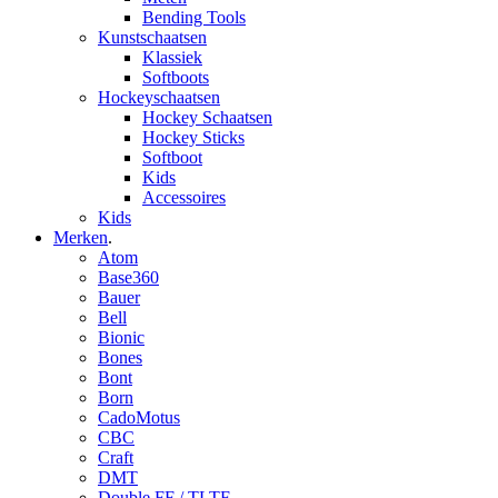
Bending Tools
Kunstschaatsen
Klassiek
Softboots
Hockeyschaatsen
Hockey Schaatsen
Hockey Sticks
Softboot
Kids
Accessoires
Kids
Merken
.
Atom
Base360
Bauer
Bell
Bionic
Bones
Bont
Born
CadoMotus
CBC
Craft
DMT
Double FF / TLTF