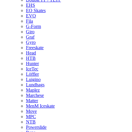
EHS
EO Skates
EVO
Fila
G-Form
Giro
Graf
Gyro
Freeskate
Head
HTB
Hunter
IceTec
Löffler
Luigino
Lundhags
Maplez
Marchese
Matter
MenM Iceskate
Move
MPC
NTB
Powerslide