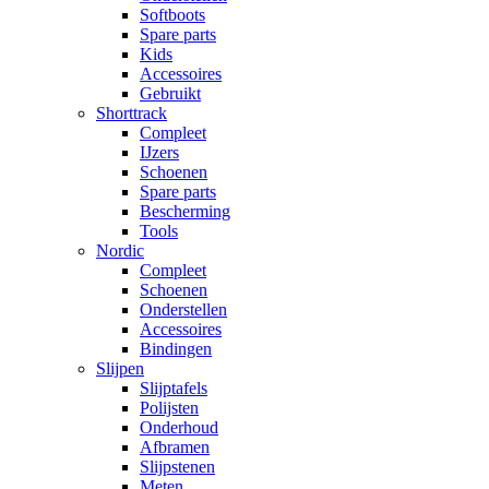
Softboots
Spare parts
Kids
Accessoires
Gebruikt
Shorttrack
Compleet
IJzers
Schoenen
Spare parts
Bescherming
Tools
Nordic
Compleet
Schoenen
Onderstellen
Accessoires
Bindingen
Slijpen
Slijptafels
Polijsten
Onderhoud
Afbramen
Slijpstenen
Meten