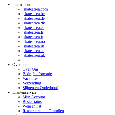
Internationaal
skateatsea.com
skateatsea.be
skateatsea.de
skateatsea.dk
skateatsea.es
skateatsea.fr
skateatsea.it
skateatsea.no
skateatsea.ru
skateatsea.se
skateatsea.uk
Over ons
Over Ons
Bedrijfsinformatie
Vacatures
Verzending
Slijpen en Onderhoud
Klantenservice
Mijn Account
Bestelstatus
Wensenlijst
Retourneren en Omruilen