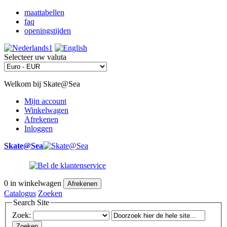
maattabellen
faq
openingstijden
Selecteer uw valuta
Welkom bij Skate@Sea
Mijn account
Winkelwagen
Afrekenen
Inloggen
Skate@Sea
0
in winkelwagen
Afrekenen
Catalogus
Zoeken
Search Site
Zoek:
Zoeken