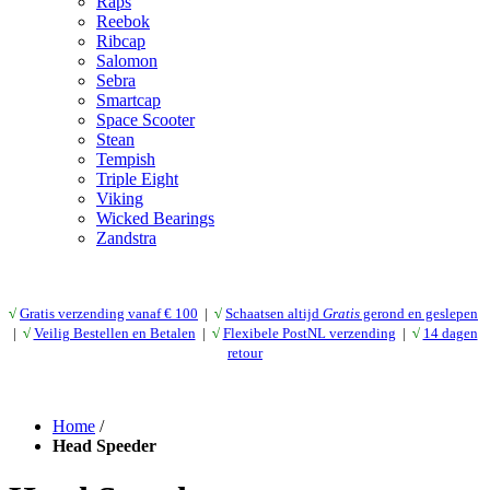
Raps
Reebok
Ribcap
Salomon
Sebra
Smartcap
Space Scooter
Stean
Tempish
Triple Eight
Viking
Wicked Bearings
Zandstra
√
Gratis verzending vanaf € 10
0
|
√
Schaatsen altijd
Gratis
gerond en geslepen
|
√
Veilig Bestellen en Betalen
|
√
Flexibele PostNL verzending
|
√
14 dagen
retour
Home
/
Head Speeder