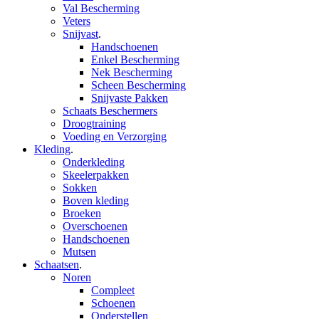
Val Bescherming
Veters
Snijvast
.
Handschoenen
Enkel Bescherming
Nek Bescherming
Scheen Bescherming
Snijvaste Pakken
Schaats Beschermers
Droogtraining
Voeding en Verzorging
Kleding
.
Onderkleding
Skeelerpakken
Sokken
Boven kleding
Broeken
Overschoenen
Handschoenen
Mutsen
Schaatsen
.
Noren
Compleet
Schoenen
Onderstellen