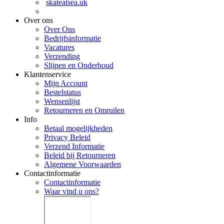
skateatsea.uk
Over ons
Over Ons
Bedrijfsinformatie
Vacatures
Verzending
Slijpen en Onderhoud
Klantenservice
Mijn Account
Bestelstatus
Wensenlijst
Retourneren en Omruilen
Info
Betaal mogelijkheden
Privacy Beleid
Verzend Informatie
Beleid bij Retourneren
Algemene Voorwaarden
Contactinformatie
Contactinformatie
Waar vind u ons?