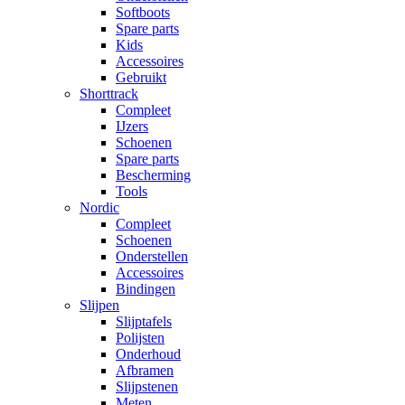
Softboots
Spare parts
Kids
Accessoires
Gebruikt
Shorttrack
Compleet
IJzers
Schoenen
Spare parts
Bescherming
Tools
Nordic
Compleet
Schoenen
Onderstellen
Accessoires
Bindingen
Slijpen
Slijptafels
Polijsten
Onderhoud
Afbramen
Slijpstenen
Meten