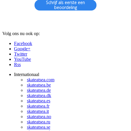
Schrijf als eerste een
beoordeling
Volg ons nu ook op:
Facebook
Google+
Twitter
YouTube
Rss
Internationaal
skateatsea.com
skateatsea.be
skateatsea.de
skateatsea.dk
skateatsea.es
skateatsea.fr
skateatsea.it
skateatsea.no
skateatsea.ru
skateatsea.se