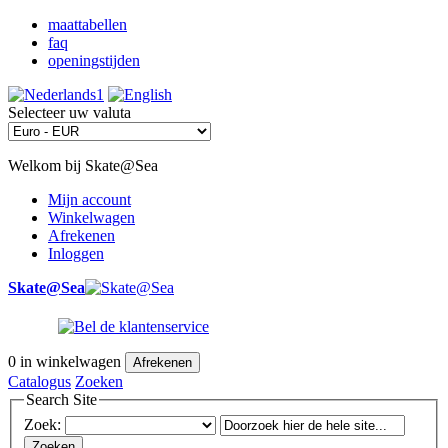
maattabellen
faq
openingstijden
Selecteer uw valuta
Welkom bij Skate@Sea
Mijn account
Winkelwagen
Afrekenen
Inloggen
Skate@Sea
0
in winkelwagen
Afrekenen
Catalogus
Zoeken
Search Site
Zoek:
Zoeken