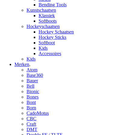
Bending Tools
Kunstschaatsen
Klassiek
Softboots
Hockeyschaatsen
Hockey Schaatsen
Hockey Sticks
Softboot
Kids
Accessoires
Kids
Merken
.
Atom
Base360
Bauer
Bell
Bionic
Bones
Bont
Born
CadoMotus
CBC
Craft
DMT
Double FF / TLTF