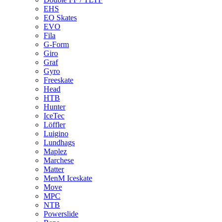
EHS
EO Skates
EVO
Fila
G-Form
Giro
Graf
Gyro
Freeskate
Head
HTB
Hunter
IceTec
Löffler
Luigino
Lundhags
Maplez
Marchese
Matter
MenM Iceskate
Move
MPC
NTB
Powerslide