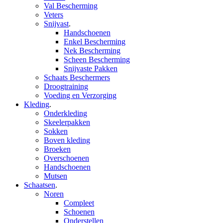
Val Bescherming
Veters
Snijvast
.
Handschoenen
Enkel Bescherming
Nek Bescherming
Scheen Bescherming
Snijvaste Pakken
Schaats Beschermers
Droogtraining
Voeding en Verzorging
Kleding
.
Onderkleding
Skeelerpakken
Sokken
Boven kleding
Broeken
Overschoenen
Handschoenen
Mutsen
Schaatsen
.
Noren
Compleet
Schoenen
Onderstellen