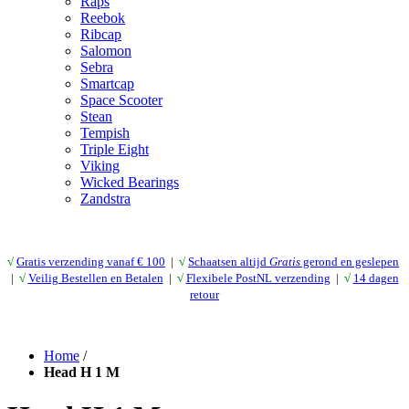
Raps
Reebok
Ribcap
Salomon
Sebra
Smartcap
Space Scooter
Stean
Tempish
Triple Eight
Viking
Wicked Bearings
Zandstra
√
Gratis verzending vanaf € 10
0
|
√
Schaatsen altijd
Gratis
gerond en geslepen
|
√
Veilig Bestellen en Betalen
|
√
Flexibele PostNL verzending
|
√
14 dagen
retour
Home
/
Head H 1 M