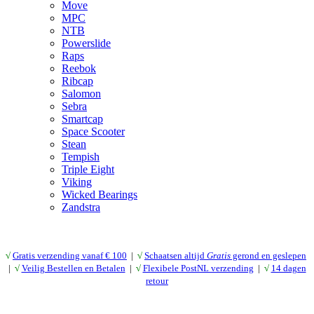
Move
MPC
NTB
Powerslide
Raps
Reebok
Ribcap
Salomon
Sebra
Smartcap
Space Scooter
Stean
Tempish
Triple Eight
Viking
Wicked Bearings
Zandstra
√
Gratis verzending vanaf € 10
0
|
√
Schaatsen altijd
Gratis
gerond en geslepen
|
√
Veilig Bestellen en Betalen
|
√
Flexibele PostNL verzending
|
√
14 dagen
retour