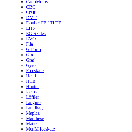
CadoMotus
CBC
Craft
DMT
Double FF / TLTF
EHS
EO Skates
EVO
Fila
G-Form
Giro
Graf
Gyro
Freeskate
Head
HTB
Hunter
IceTec
Löffler
Luigino
Lundhags
Maplez
Marchese
Matter
MenM Iceskate