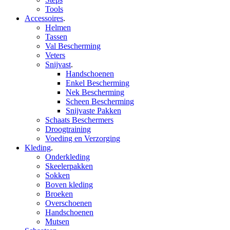
Tools
Accessoires
.
Helmen
Tassen
Val Bescherming
Veters
Snijvast
.
Handschoenen
Enkel Bescherming
Nek Bescherming
Scheen Bescherming
Snijvaste Pakken
Schaats Beschermers
Droogtraining
Voeding en Verzorging
Kleding
.
Onderkleding
Skeelerpakken
Sokken
Boven kleding
Broeken
Overschoenen
Handschoenen
Mutsen