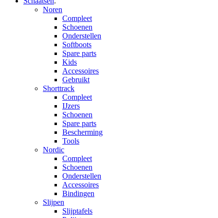
Schaatsen
.
Noren
Compleet
Schoenen
Onderstellen
Softboots
Spare parts
Kids
Accessoires
Gebruikt
Shorttrack
Compleet
IJzers
Schoenen
Spare parts
Bescherming
Tools
Nordic
Compleet
Schoenen
Onderstellen
Accessoires
Bindingen
Slijpen
Slijptafels