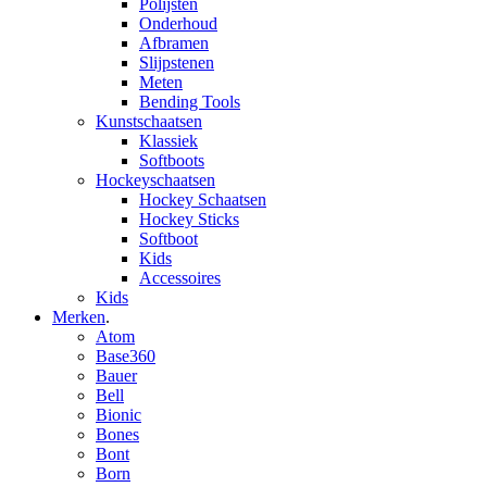
Polijsten
Onderhoud
Afbramen
Slijpstenen
Meten
Bending Tools
Kunstschaatsen
Klassiek
Softboots
Hockeyschaatsen
Hockey Schaatsen
Hockey Sticks
Softboot
Kids
Accessoires
Kids
Merken
.
Atom
Base360
Bauer
Bell
Bionic
Bones
Bont
Born