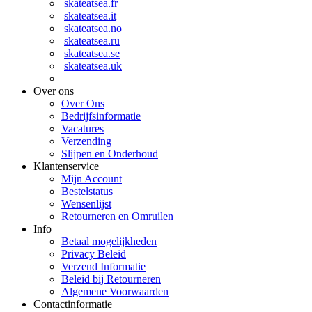
skateatsea.fr
skateatsea.it
skateatsea.no
skateatsea.ru
skateatsea.se
skateatsea.uk
Over ons
Over Ons
Bedrijfsinformatie
Vacatures
Verzending
Slijpen en Onderhoud
Klantenservice
Mijn Account
Bestelstatus
Wensenlijst
Retourneren en Omruilen
Info
Betaal mogelijkheden
Privacy Beleid
Verzend Informatie
Beleid bij Retourneren
Algemene Voorwaarden
Contactinformatie