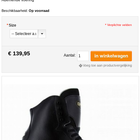
Beschikbaarheid:
Op voorraad
*
Size
* Verplichte velden
€ 139,95
in winkelwagen
Aantal:
Voeg toe aan productvergelijking