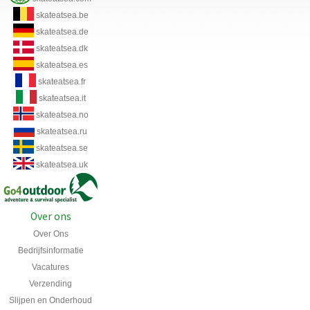
skateatsea.be
skateatsea.de
skateatsea.dk
skateatsea.es
skateatsea.fr
skateatsea.it
skateatsea.no
skateatsea.ru
skateatsea.se
skateatsea.uk
Over ons
Over Ons
Bedrijfsinformatie
Vacatures
Verzending
Slijpen en Onderhoud