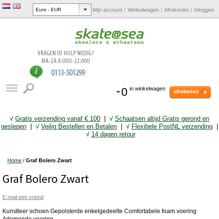
Mijn account
Winkelwagen
Afrekenen
Inloggen
0
in winkelwagen
afrekenen
√
Gratis verzending vanaf € 10
0
|
√
Schaatsen altijd
Gratis
gerond en
geslepen
|
√
Veilig Bestellen en Betalen
|
√
Flexibele PostNL verzending
|
√
14 dagen retour
Home
/
Graf Bolero Zwart
Graf Bolero Zwart
E-mail een vriend
Kunstleer schoen Gepolsterde enkelgedeelte Comfortabele foam voering
Ademende voering