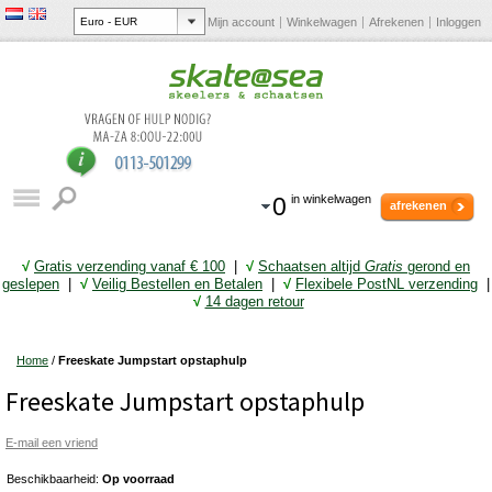
Mijn account
Winkelwagen
Afrekenen
Inloggen
0
in winkelwagen
afrekenen
√
Gratis verzending vanaf € 10
0
|
√
Schaatsen altijd
Gratis
gerond en
geslepen
|
√
Veilig Bestellen en Betalen
|
√
Flexibele PostNL verzending
|
√
14 dagen retour
Home
/
Freeskate Jumpstart opstaphulp
Freeskate Jumpstart opstaphulp
E-mail een vriend
Beschikbaarheid:
Op voorraad