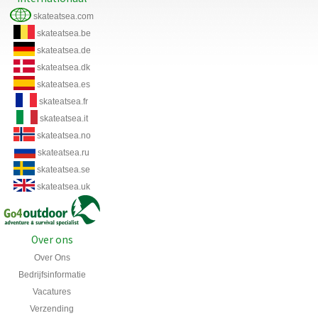
skateatsea.com
skateatsea.be
skateatsea.de
skateatsea.dk
skateatsea.es
skateatsea.fr
skateatsea.it
skateatsea.no
skateatsea.ru
skateatsea.se
skateatsea.uk
Over ons
Over Ons
Bedrijfsinformatie
Vacatures
Verzending