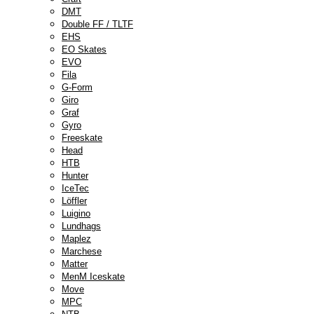
DMT
Double FF / TLTF
EHS
EO Skates
EVO
Fila
G-Form
Giro
Graf
Gyro
Freeskate
Head
HTB
Hunter
IceTec
Löffler
Luigino
Lundhags
Maplez
Marchese
Matter
MenM Iceskate
Move
MPC