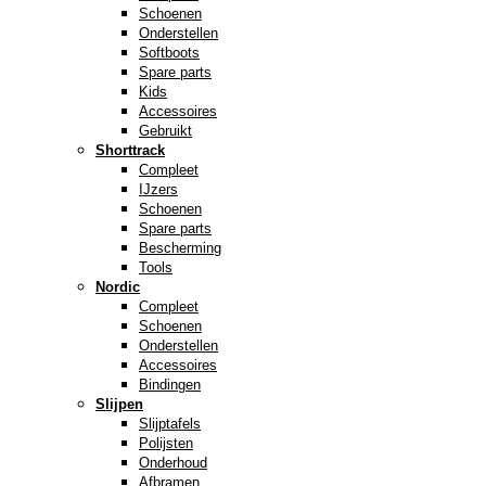
Schoenen
Onderstellen
Softboots
Spare parts
Kids
Accessoires
Gebruikt
Shorttrack
Compleet
IJzers
Schoenen
Spare parts
Bescherming
Tools
Nordic
Compleet
Schoenen
Onderstellen
Accessoires
Bindingen
Slijpen
Slijptafels
Polijsten
Onderhoud
Afbramen