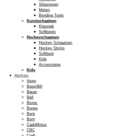
Slijpstenen
Meten
Bending Tools
Kunstschaatsen
Klassiek
Softboots
Hockeyschaatsen
Hockey Schaatsen
Hockey Sticks
Softboot
Kids
Accessoires
Kids
Merken
.
Atom
Base360
Bauer
Bell
Bionic
Bones
Bont
Born
CadoMotus
CBC
Craft