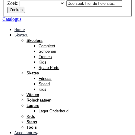
Zoek:
Zoeken
Catalogus
Home
Skates
.
Skeelers
Compleet
Schoenen
Frames
Kids
Spare Parts
Skates
Fitness
Speed
Kids
Wielen
Rolschaatsen
Lagers
Lager Onderhoud
Kids
Steps
Tools
Accessoires
.