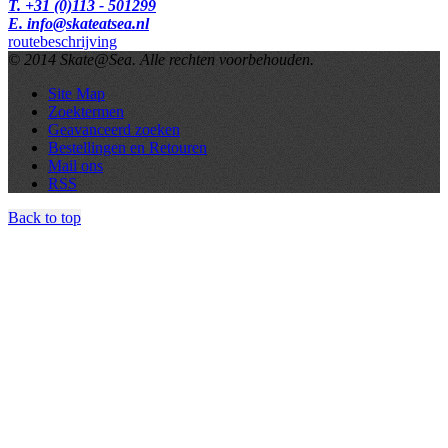
T. +31 (0)113 - 501299
E. info@skateatsea.nl
routebeschrijving
© 2014 Skate@Sea. Alle rechten voorbehouden.
Site Map
Zoektermen
Geavanceerd zoeken
Bestellingen en Retouren
Mail ons
RSS
Back to top