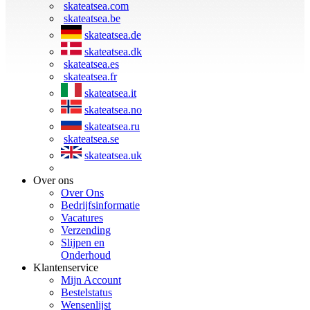
skateatsea.com
skateatsea.be
skateatsea.de
skateatsea.dk
skateatsea.es
skateatsea.fr
skateatsea.it
skateatsea.no
skateatsea.ru
skateatsea.se
skateatsea.uk
Over ons
Over Ons
Bedrijfsinformatie
Vacatures
Verzending
Slijpen en
Onderhoud
Klantenservice
Mijn Account
Bestelstatus
Wensenlijst