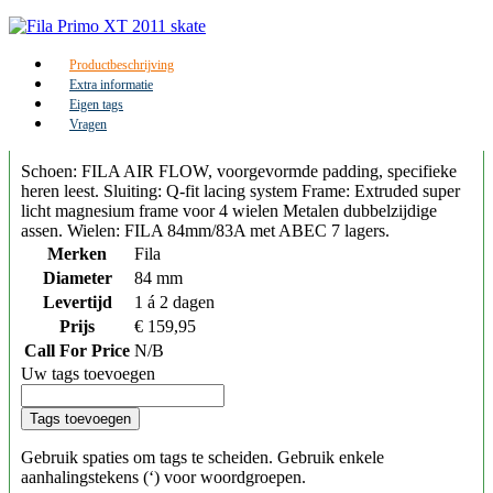
Productbeschrijving
Extra informatie
Eigen tags
Vragen
Schoen: FILA AIR FLOW, voorgevormde padding, specifieke
heren leest. Sluiting: Q-fit lacing system Frame: Extruded super
licht magnesium frame voor 4 wielen Metalen dubbelzijdige
assen. Wielen: FILA 84mm/83A met ABEC 7 lagers.
Merken
Fila
Diameter
84 mm
Levertijd
1 á 2 dagen
Prijs
€ 159,95
Call For Price
N/B
Uw tags toevoegen
Tags toevoegen
Gebruik spaties om tags te scheiden. Gebruik enkele
aanhalingstekens (‘) voor woordgroepen.