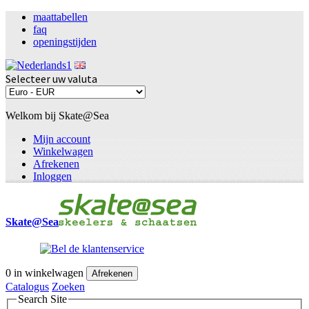
maattabellen
faq
openingstijden
Selecteer uw valuta
Welkom bij Skate@Sea
Mijn account
Winkelwagen
Afrekenen
Inloggen
Skate@Sea
0
in winkelwagen
Afrekenen
Catalogus
Zoeken
Search Site