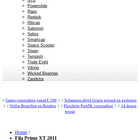
NTB
Powerslide
Raps
Reebok
Ribcap
Salomon
Sebra
Smartcap
Space Scooter
Stean
Tempish
Triple Eight
Viking
Wicked Bearings
Zandstra
√
Gratis verzending vanaf € 10
0
|
√
Schaatsen altijd
Gratis
gerond en geslepen
|
√
Veilig Bestellen en Betalen
|
√
Flexibele PostNL verzending
|
√
14 dagen
retour
Home
/
Fila Primo XT 2011