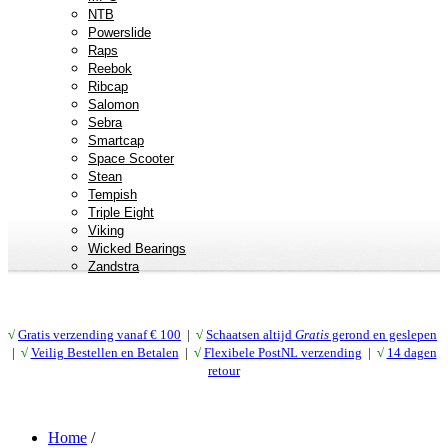
NTB
Powerslide
Raps
Reebok
Ribcap
Salomon
Sebra
Smartcap
Space Scooter
Stean
Tempish
Triple Eight
Viking
Wicked Bearings
Zandstra
√
Gratis verzending vanaf € 10
0
|
√
Schaatsen altijd
Gratis
gerond en geslepen
|
√
Veilig Bestellen en Betalen
|
√
Flexibele PostNL verzending
|
√
14 dagen
retour
Home
/