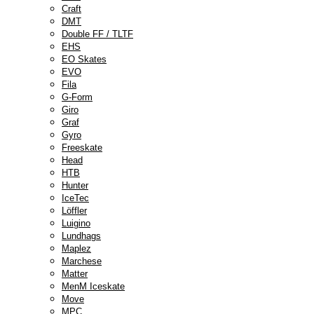
Craft
DMT
Double FF / TLTF
EHS
EO Skates
EVO
Fila
G-Form
Giro
Graf
Gyro
Freeskate
Head
HTB
Hunter
IceTec
Löffler
Luigino
Lundhags
Maplez
Marchese
Matter
MenM Iceskate
Move
MPC