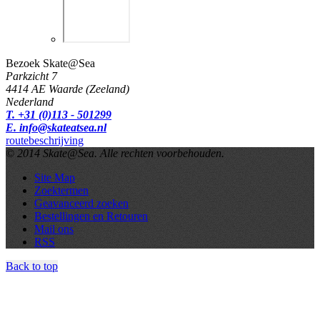
Bezoek Skate@Sea
Parkzicht 7
4414 AE Waarde (Zeeland)
Nederland
T. +31 (0)113 - 501299
E. info@skateatsea.nl
routebeschrijving
© 2014 Skate@Sea. Alle rechten voorbehouden.
Site Map
Zoektermen
Geavanceerd zoeken
Bestellingen en Retouren
Mail ons
RSS
Back to top