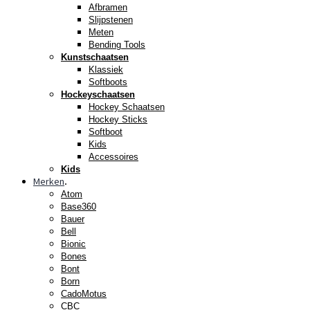
Afbramen
Slijpstenen
Meten
Bending Tools
Kunstschaatsen
Klassiek
Softboots
Hockeyschaatsen
Hockey Schaatsen
Hockey Sticks
Softboot
Kids
Accessoires
Kids
Merken
.
Atom
Base360
Bauer
Bell
Bionic
Bones
Bont
Born
CadoMotus
CBC