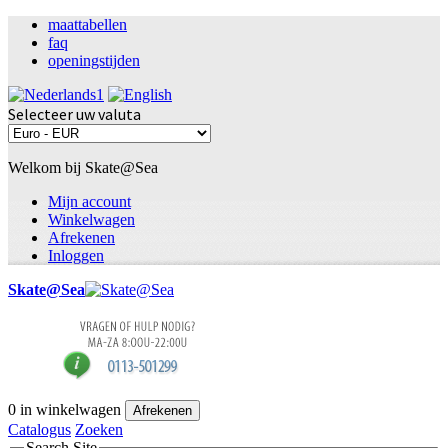
maattabellen
faq
openingstijden
Selecteer uw valuta
Welkom bij Skate@Sea
Mijn account
Winkelwagen
Afrekenen
Inloggen
Skate@Sea
0
in winkelwagen
Afrekenen
Catalogus
Zoeken
Search Site