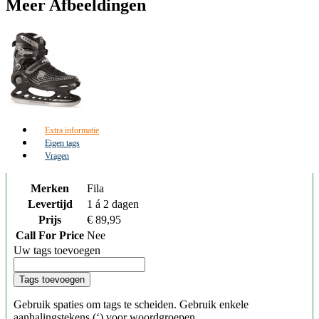
Meer Afbeeldingen
Extra informatie
Eigen tags
Vragen
Merken
Fila
Levertijd
1 á 2 dagen
Prijs
€ 89,95
Call For Price
Nee
Uw tags toevoegen
Tags toevoegen
Gebruik spaties om tags te scheiden. Gebruik enkele
aanhalingstekens (‘) voor woordgroepen.