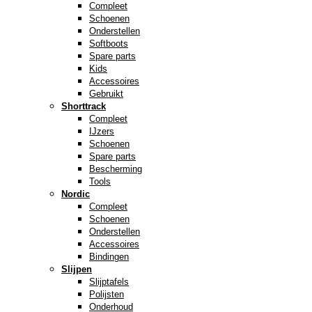
Compleet
Schoenen
Onderstellen
Softboots
Spare parts
Kids
Accessoires
Gebruikt
Shorttrack
Compleet
IJzers
Schoenen
Spare parts
Bescherming
Tools
Nordic
Compleet
Schoenen
Onderstellen
Accessoires
Bindingen
Slijpen
Slijptafels
Polijsten
Onderhoud