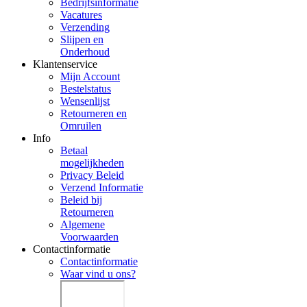
Bedrijfsinformatie
Vacatures
Verzending
Slijpen en
Onderhoud
Klantenservice
Mijn Account
Bestelstatus
Wensenlijst
Retourneren en
Omruilen
Info
Betaal
mogelijkheden
Privacy Beleid
Verzend Informatie
Beleid bij
Retourneren
Algemene
Voorwaarden
Contactinformatie
Contactinformatie
Waar vind u ons?