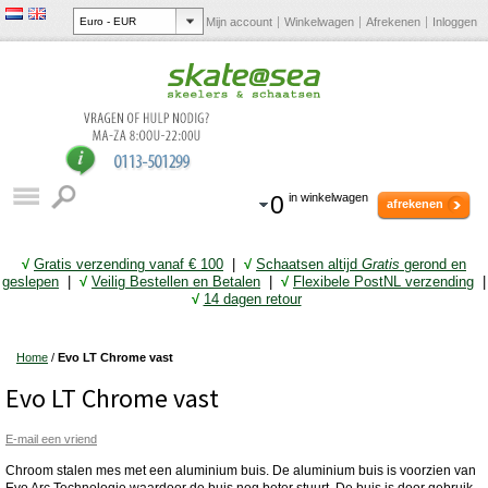
Mijn account
Winkelwagen
Afrekenen
Inloggen
0
in winkelwagen
afrekenen
√
Gratis verzending vanaf € 10
0
|
√
Schaatsen altijd
Gratis
gerond en
geslepen
|
√
Veilig Bestellen en Betalen
|
√
Flexibele PostNL verzending
|
√
14 dagen retour
Home
/
Evo LT Chrome vast
Evo LT Chrome vast
E-mail een vriend
Chroom stalen mes met een aluminium buis. De aluminium buis is voorzien van
Evo Arc Technologie waardoor de buis nog beter stuurt. De buis is door gebruik