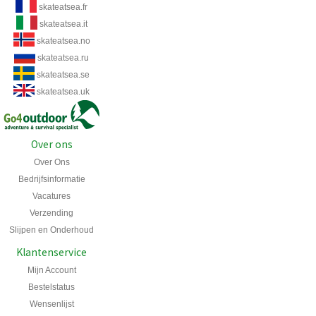
skateatsea.fr
skateatsea.it
skateatsea.no
skateatsea.ru
skateatsea.se
skateatsea.uk
Over ons
Over Ons
Bedrijfsinformatie
Vacatures
Verzending
Slijpen en Onderhoud
Klantenservice
Mijn Account
Bestelstatus
Wensenlijst