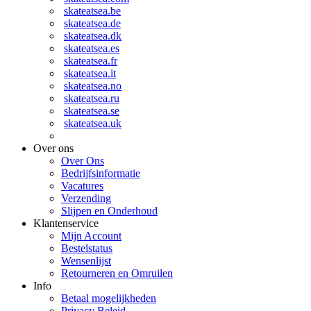
skateatsea.be
skateatsea.de
skateatsea.dk
skateatsea.es
skateatsea.fr
skateatsea.it
skateatsea.no
skateatsea.ru
skateatsea.se
skateatsea.uk
Over ons
Over Ons
Bedrijfsinformatie
Vacatures
Verzending
Slijpen en Onderhoud
Klantenservice
Mijn Account
Bestelstatus
Wensenlijst
Retourneren en Omruilen
Info
Betaal mogelijkheden
Privacy Beleid