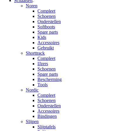
Schaatsen
.
Noren
Compleet
Schoenen
Onderstellen
Softboots
Spare parts
Kids
Accessoires
Gebruikt
Shorttrack
Compleet
IJzers
Schoenen
Spare parts
Bescherming
Tools
Nordic
Compleet
Schoenen
Onderstellen
Accessoires
Bindingen
Slijpen
Slijptafels