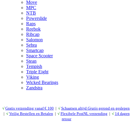
Move
MPC
NTB
Powerslide
Raps
Reebok
Ribcap
Salomon
Sebra
Smartcap
Space Scooter
Stean
Tempish
Triple Eight
Viking
Wicked Bearings
Zandstra
√
Gratis verzending vanaf € 10
0
|
√
Schaatsen altijd
Gratis
gerond en geslepen
|
√
Veilig Bestellen en Betalen
|
√
Flexibele PostNL verzending
|
√
14 dagen
retour