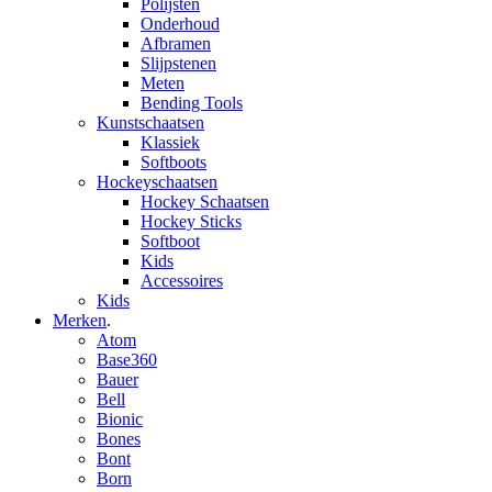
Polijsten
Onderhoud
Afbramen
Slijpstenen
Meten
Bending Tools
Kunstschaatsen
Klassiek
Softboots
Hockeyschaatsen
Hockey Schaatsen
Hockey Sticks
Softboot
Kids
Accessoires
Kids
Merken
.
Atom
Base360
Bauer
Bell
Bionic
Bones
Bont
Born