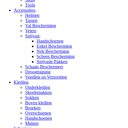
Tools
Accessoires
.
Helmen
Tassen
Val Bescherming
Veters
Snijvast
.
Handschoenen
Enkel Bescherming
Nek Bescherming
Scheen Bescherming
Snijvaste Pakken
Schaats Beschermers
Droogtraining
Voeding en Verzorging
Kleding
.
Onderkleding
Skeelerpakken
Sokken
Boven kleding
Broeken
Overschoenen
Handschoenen
Mutsen