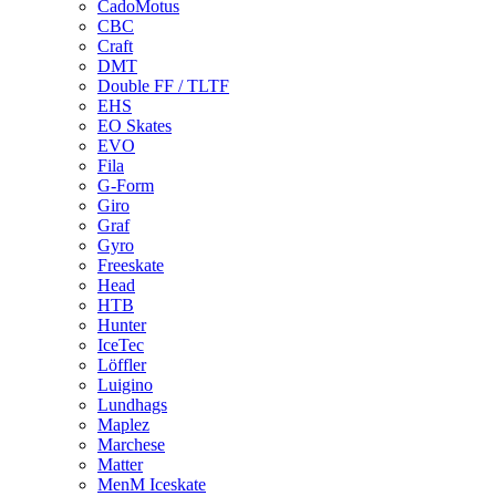
CadoMotus
CBC
Craft
DMT
Double FF / TLTF
EHS
EO Skates
EVO
Fila
G-Form
Giro
Graf
Gyro
Freeskate
Head
HTB
Hunter
IceTec
Löffler
Luigino
Lundhags
Maplez
Marchese
Matter
MenM Iceskate