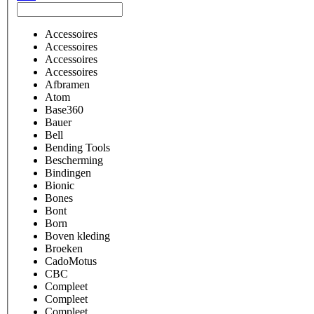
Accessoires
Accessoires
Accessoires
Accessoires
Afbramen
Atom
Base360
Bauer
Bell
Bending Tools
Bescherming
Bindingen
Bionic
Bones
Bont
Born
Boven kleding
Broeken
CadoMotus
CBC
Compleet
Compleet
Compleet