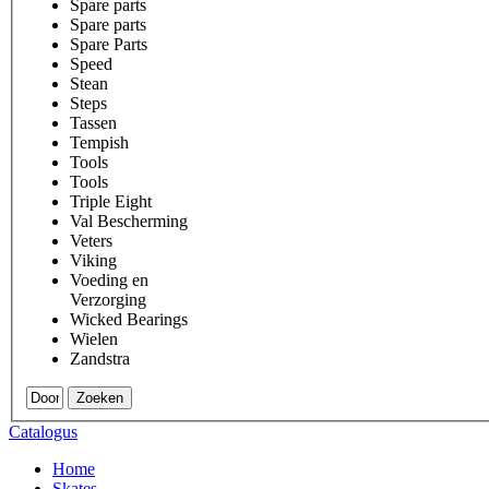
Spare parts
Spare parts
Spare Parts
Speed
Stean
Steps
Tassen
Tempish
Tools
Tools
Triple Eight
Val Bescherming
Veters
Viking
Voeding en
Verzorging
Wicked Bearings
Wielen
Zandstra
Zoeken
Catalogus
Home
Skates
.