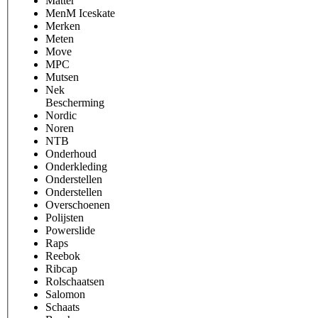
Matter
MenM Iceskate
Merken
Meten
Move
MPC
Mutsen
Nek
Bescherming
Nordic
Noren
NTB
Onderhoud
Onderkleding
Onderstellen
Onderstellen
Overschoenen
Polijsten
Powerslide
Raps
Reebok
Ribcap
Rolschaatsen
Salomon
Schaats