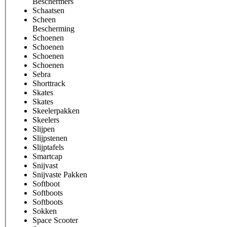
Beschermers
Schaatsen
Scheen
Bescherming
Schoenen
Schoenen
Schoenen
Schoenen
Sebra
Shorttrack
Skates
Skates
Skeelerpakken
Skeelers
Slijpen
Slijpstenen
Slijptafels
Smartcap
Snijvast
Snijvaste Pakken
Softboot
Softboots
Softboots
Sokken
Space Scooter