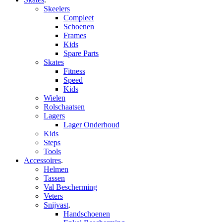
Skeelers
Compleet
Schoenen
Frames
Kids
Spare Parts
Skates
Fitness
Speed
Kids
Wielen
Rolschaatsen
Lagers
Lager Onderhoud
Kids
Steps
Tools
Accessoires
.
Helmen
Tassen
Val Bescherming
Veters
Snijvast
.
Handschoenen