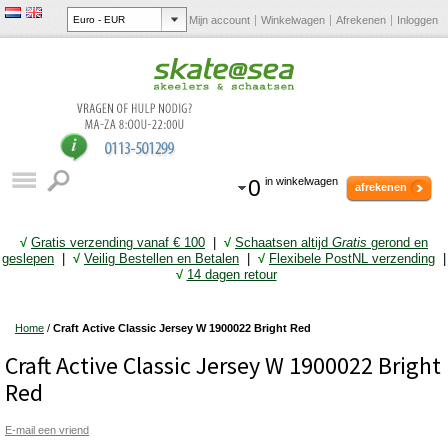
Mijn account
Winkelwagen
Afrekenen
Inloggen
0
in winkelwagen
afrekenen
√
Gratis verzending vanaf € 10
0
|
√
Schaatsen altijd
Gratis
gerond en
geslepen
|
√
Veilig Bestellen en Betalen
|
√
Flexibele PostNL verzending
|
√
14 dagen retour
Home
/
Craft Active Classic Jersey W 1900022 Bright Red
Craft Active Classic Jersey W 1900022 Bright
Red
E-mail een vriend