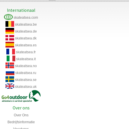
Internationaal
skateatsea.com
skateatsea.be
skateatsea.de
skateatsea.dk
skateatsea.es
skateatsea.fr
skateatsea.it
skateatsea.no
skateatsea.ru
skateatsea.se
skateatsea.uk
Over ons
Over Ons
Bedrijfsinformatie