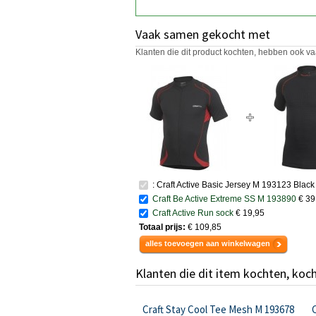
Vaak samen gekocht met
Klanten die dit product kochten, hebben ook va
: Craft Active Basic Jersey M 193123 Black
Craft Be Active Extreme SS M 193890
€ 39
Craft Active Run sock
€ 19,95
Totaal prijs:
€ 109,85
alles toevoegen aan winkelwagen
Klanten die dit item kochten, koc
Craft Stay Cool Tee Mesh M 193678
C