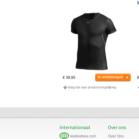
l
in winkelwagen
€ 39,95
€
Voeg toe aan productvergelijking
Internationaal
Over ons
skateatsea.com
Over Ons