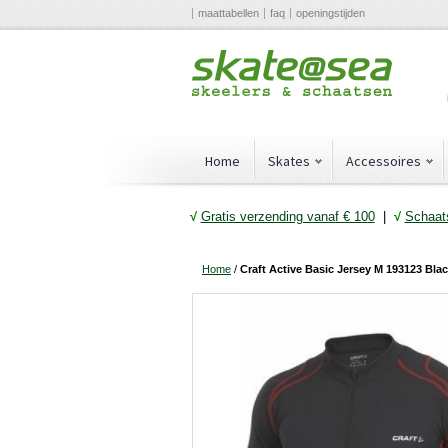
maattabellen
faq
openingstijden
Home
Skates
Accessoires
√
Gratis verzending vanaf € 10
0
|
√
Schaats
Home
/
Craft Active Basic Jersey M 193123 Bla