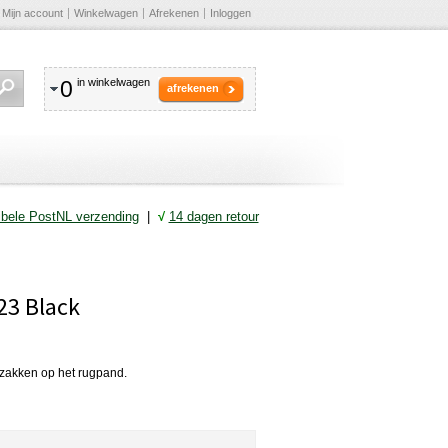
Mijn account
Winkelwagen
Afrekenen
Inloggen
0
in winkelwagen
afrekenen
ibele PostNL verzending
|
√
14 dagen retour
123 Black
er zakken op het rugpand.