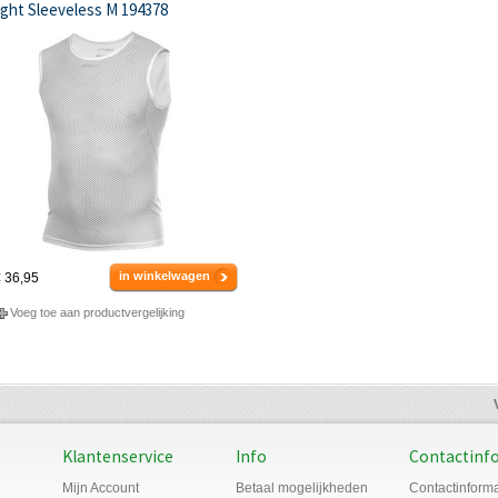
ight Sleeveless M 194378
in winkelwagen
 36,95
Voeg toe aan productvergelijking
Klantenservice
Info
Contactinf
Mijn Account
Betaal mogelijkheden
Contactinforma