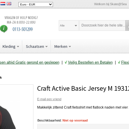
Welkom bij Skate@Sea
Alle
Kleding
Schaatsen
Merken
en altijd
Gratis
gerond en geslepen
|
√
Veilig Bestellen en Betalen
|
√
Flex
ck
Craft Active Basic Jersey M 193
E-mail een vriend
Makkelijk zittend Craft fietsshirt met flatlock naden met vi
Beschikbaarheid:
Niet op voorraad