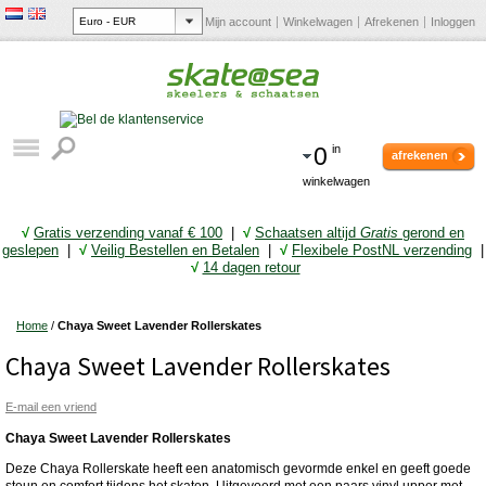
Mijn account
Winkelwagen
Afrekenen
Inloggen
0
in
afrekenen
winkelwagen
√
Gratis verzending vanaf € 10
0
|
√
Schaatsen altijd
Gratis
gerond en
geslepen
|
√
Veilig Bestellen en Betalen
|
√
Flexibele PostNL verzending
|
√
14 dagen retour
Home
/
Chaya Sweet Lavender Rollerskates
Chaya Sweet Lavender Rollerskates
E-mail een vriend
Chaya Sweet Lavender Rollerskates
Deze Chaya Rollerskate heeft een anatomisch gevormde enkel en geeft goede
steun en comfort tijdens het skaten. Uitgevoerd met een paars vinyl upper met