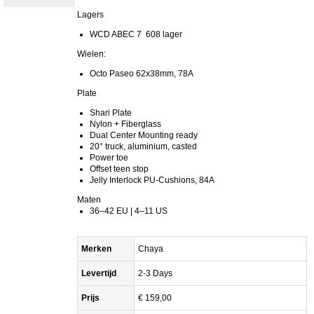
Lagers
WCD ABEC 7 608 lager
Wielen:
Octo Paseo 62x38mm, 78A
Plate
Shari Plate
Nylon + Fiberglass
Dual Center Mounting ready
20° truck, aluminium, casted
Power toe
Offset teen stop
Jelly Interlock PU-Cushions, 84A
Maten
36–42 EU | 4–11 US
Merken
Chaya
Levertijd
2-3 Days
Prijs
€ 159,00