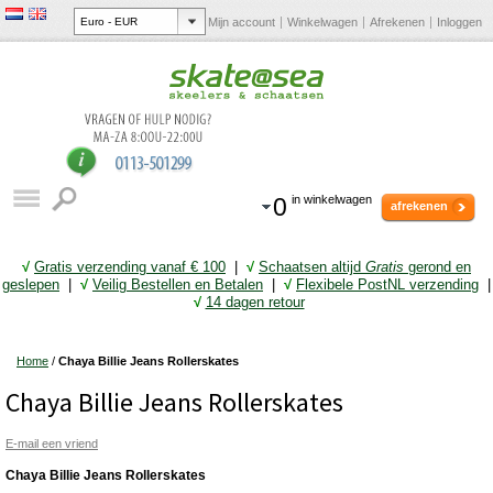
Mijn account
Winkelwagen
Afrekenen
Inloggen
0
in winkelwagen
afrekenen
√
Gratis verzending vanaf € 10
0
|
√
Schaatsen altijd
Gratis
gerond en
geslepen
|
√
Veilig Bestellen en Betalen
|
√
Flexibele PostNL verzending
|
√
14 dagen retour
Home
/
Chaya Billie Jeans Rollerskates
Chaya Billie Jeans Rollerskates
E-mail een vriend
Chaya Billie Jeans Rollerskates