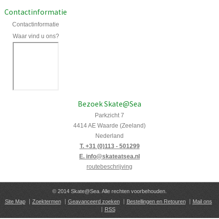
Contactinformatie
Contactinformatie
Waar vind u ons?
Bezoek Skate@Sea
Parkzicht 7
4414 AE Waarde (Zeeland)
Nederland
T. +31 (0)113 - 501299
E. info@skateatsea.nl
routebeschrijving
© 2014 Skate@Sea. Alle rechten voorbehouden.
Site Map
Zoektermen
Geavanceerd zoeken
Bestellingen en Retouren
Mail ons
RSS