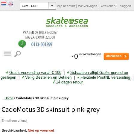
Mijn account
Winkelwagen
Afrekenen
Inloggen
0
in winkelwagen
afrekenen
√
Gratis verzending vanaf € 10
0
|
√
Schaatsen altijd
Gratis
gerond en
geslepen
|
√
Veilig Bestellen en Betalen
|
√
Flexibele PostNL verzending
|
√
14 dagen retour
Home
/
CadoMotus 3D skinsuit pink-grey
CadoMotus 3D skinsuit pink-grey
E-mail een vriend
Beschikbaarheid:
Niet op voorraad