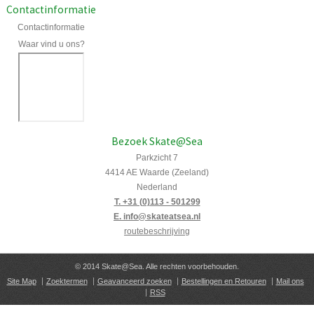
Contactinformatie
Contactinformatie
Waar vind u ons?
Bezoek Skate@Sea
Parkzicht 7
4414 AE Waarde (Zeeland)
Nederland
T. +31 (0)113 - 501299
E. info@skateatsea.nl
routebeschrijving
© 2014 Skate@Sea. Alle rechten voorbehouden.
Site Map
Zoektermen
Geavanceerd zoeken
Bestellingen en Retouren
Mail ons
RSS