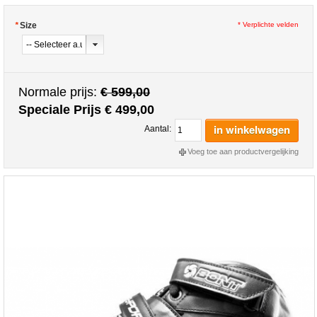
*
Size
* Verplichte velden
Normale prijs:
€ 599,00
Speciale Prijs
€ 499,00
in winkelwagen
Aantal:
Voeg toe aan productvergelijking