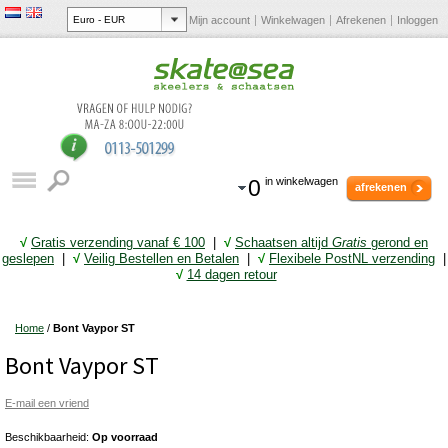
Mijn account
Winkelwagen
Afrekenen
Inloggen
0
in winkelwagen
afrekenen
√
Gratis verzending vanaf € 10
0
|
√
Schaatsen altijd
Gratis
gerond en
geslepen
|
√
Veilig Bestellen en Betalen
|
√
Flexibele PostNL verzending
|
√
14 dagen retour
Home
/
Bont Vaypor ST
Bont Vaypor ST
E-mail een vriend
Beschikbaarheid:
Op voorraad