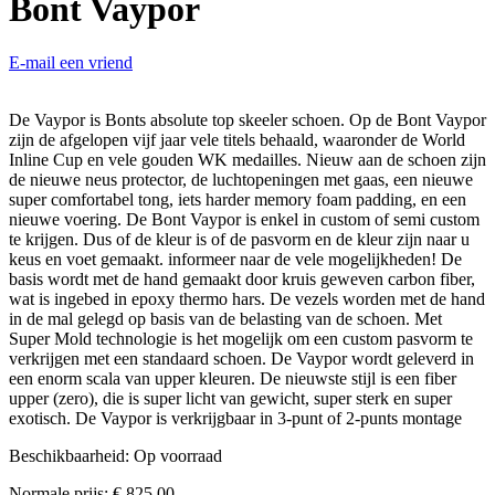
Bont Vaypor
E-mail een vriend
De Vaypor is Bonts absolute top skeeler schoen. Op de Bont Vaypor
zijn de afgelopen vijf jaar vele titels behaald, waaronder de World
Inline Cup en vele gouden WK medailles. Nieuw aan de schoen zijn
de nieuwe neus protector, de luchtopeningen met gaas, een nieuwe
super comfortabel tong, iets harder memory foam padding, en een
nieuwe voering. De Bont Vaypor is enkel in custom of semi custom
te krijgen. Dus of de kleur is of de pasvorm en de kleur zijn naar u
keus en voet gemaakt. informeer naar de vele mogelijkheden! De
basis wordt met de hand gemaakt door kruis geweven carbon fiber,
wat is ingebed in epoxy thermo hars. De vezels worden met de hand
in de mal gelegd op basis van de belasting van de schoen. Met
Super Mold technologie is het mogelijk om een custom pasvorm te
verkrijgen met een standaard schoen. De Vaypor wordt geleverd in
een enorm scala van upper kleuren. De nieuwste stijl is een fiber
upper (zero), die is super licht van gewicht, super sterk en super
exotisch. De Vaypor is verkrijgbaar in 3-punt of 2-punts montage
Beschikbaarheid:
Op voorraad
Normale prijs:
€ 825,00