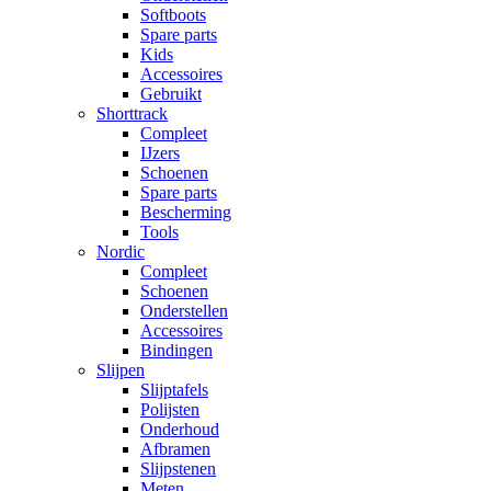
Softboots
Spare parts
Kids
Accessoires
Gebruikt
Shorttrack
Compleet
IJzers
Schoenen
Spare parts
Bescherming
Tools
Nordic
Compleet
Schoenen
Onderstellen
Accessoires
Bindingen
Slijpen
Slijptafels
Polijsten
Onderhoud
Afbramen
Slijpstenen
Meten