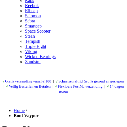
Raps
Reebok
Ribcap
Salomon
Sebra
Smartcap
Space Scooter
Stean
Tempish
Triple Eight
Viking
Wicked Bearings
Zandstra
√
Gratis verzending vanaf € 10
0
|
√
Schaatsen altijd
Gratis
gerond en geslepen
|
√
Veilig Bestellen en Betalen
|
√
Flexibele PostNL verzending
|
√
14 dagen
retour
Home
/
Bont Vaypor