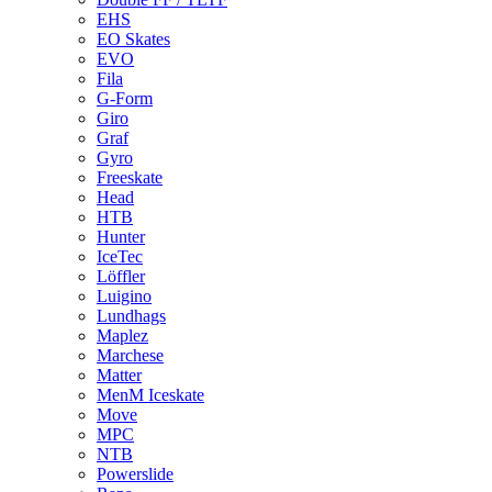
EHS
EO Skates
EVO
Fila
G-Form
Giro
Graf
Gyro
Freeskate
Head
HTB
Hunter
IceTec
Löffler
Luigino
Lundhags
Maplez
Marchese
Matter
MenM Iceskate
Move
MPC
NTB
Powerslide