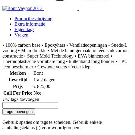
Productbeschrijving
Extra informatie
Eigen tags
Vragen
• 100% carbon base • Epoxyhars • Ventilatieopeningen • Suede-L
voering • Micro buckle • Met de hand gemaakt uit één stuk carbon
constructie • Super Mold Technology • EVA binnenzool •
Thermoplastische vormbare tong • klittenband tong houder • TPU
teen beschermer • Gewaxte veters • Veter klep
Merken
Bont
Levertijd
1 á 2 dagen
Prijs
€ 825,00
Call For Price
Nee
Uw tags toevoegen
Tags toevoegen
Gebruik spaties om tags te scheiden. Gebruik enkele
aanhalingstekens (‘) voor woordgroepen.