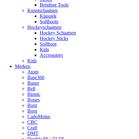
Bending Tools
Kunstschaatsen
Klassiek
Softboots
Hockeyschaatsen
Hockey Schaatsen
Hockey Sticks
Softboot
Kids
Accessoires
Kids
Merken
.
Atom
Base360
Bauer
Bell
Bionic
Bones
Bont
Born
CadoMotus
CBC
Craft
DMT
Double FF / TLTF