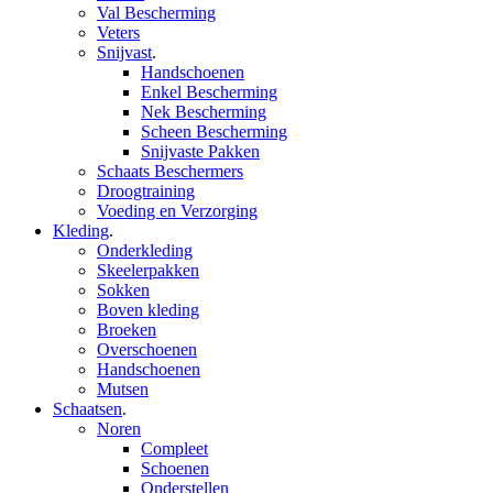
Val Bescherming
Veters
Snijvast
.
Handschoenen
Enkel Bescherming
Nek Bescherming
Scheen Bescherming
Snijvaste Pakken
Schaats Beschermers
Droogtraining
Voeding en Verzorging
Kleding
.
Onderkleding
Skeelerpakken
Sokken
Boven kleding
Broeken
Overschoenen
Handschoenen
Mutsen
Schaatsen
.
Noren
Compleet
Schoenen
Onderstellen