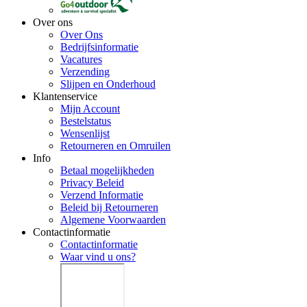
Over ons
Over Ons
Bedrijfsinformatie
Vacatures
Verzending
Slijpen en Onderhoud
Klantenservice
Mijn Account
Bestelstatus
Wensenlijst
Retourneren en Omruilen
Info
Betaal mogelijkheden
Privacy Beleid
Verzend Informatie
Beleid bij Retourneren
Algemene Voorwaarden
Contactinformatie
Contactinformatie
Waar vind u ons?