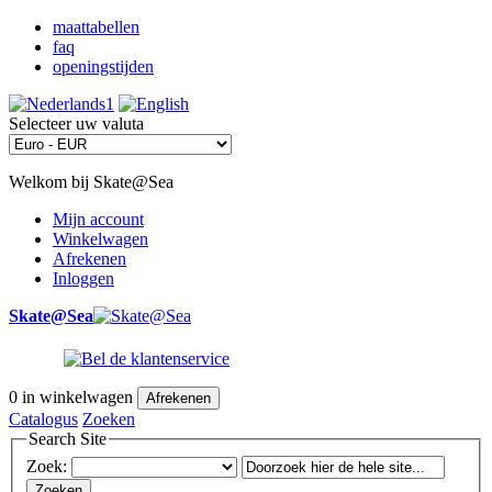
maattabellen
faq
openingstijden
Selecteer uw valuta
Welkom bij Skate@Sea
Mijn account
Winkelwagen
Afrekenen
Inloggen
Skate@Sea
0
in winkelwagen
Afrekenen
Catalogus
Zoeken
Search Site
Zoek:
Zoeken