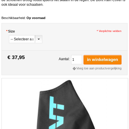
ook ideaal voor schaatsen.
Beschikbaarheid:
Op voorraad
*
Size
* Verplichte velden
€ 37,95
in winkelwagen
Aantal:
Voeg toe aan productvergelijking