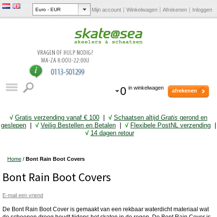
Mijn account
Winkelwagen
Afrekenen
Inloggen
0
in winkelwagen
afrekenen
√
Gratis verzending vanaf € 10
0
|
√
Schaatsen altijd
Gratis
gerond en
geslepen
|
√
Veilig Bestellen en Betalen
|
√
Flexibele PostNL verzending
|
√
14 dagen retour
Home
/
Bont Rain Boot Covers
Bont Rain Boot Covers
E-mail een vriend
De Bont Rain Boot Cover is gemaakt van een rekbaar waterdicht materiaal wat
de schoenen droog houdt tijdens het skaten in de regen. De Bont Rain Cover is