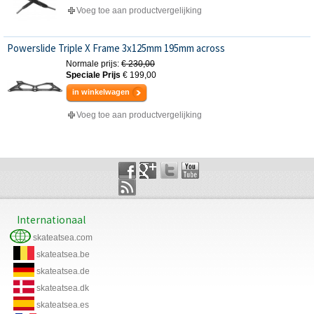
Voeg toe aan productvergelijking
Powerslide Triple X Frame 3x125mm 195mm across
Normale prijs:
€ 230,00
Speciale Prijs
€ 199,00
in winkelwagen
Voeg toe aan productvergelijking
Internationaal
skateatsea.com
skateatsea.be
skateatsea.de
skateatsea.dk
skateatsea.es