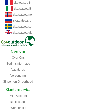
skateatsea.fr
skateatsea.it
skateatsea.no
skateatsea.ru
skateatsea.se
skateatsea.uk
Over ons
Over Ons
Bedrijfsinformatie
Vacatures
Verzending
Slijpen en Onderhoud
Klantenservice
Mijn Account
Bestelstatus
Wensenlijst