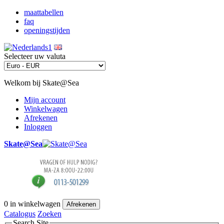
maattabellen
faq
openingstijden
Selecteer uw valuta
Welkom bij Skate@Sea
Mijn account
Winkelwagen
Afrekenen
Inloggen
Skate@Sea
0
in winkelwagen
Afrekenen
Catalogus
Zoeken
Search Site