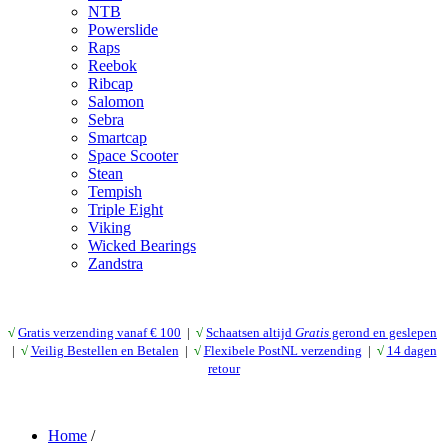
NTB
Powerslide
Raps
Reebok
Ribcap
Salomon
Sebra
Smartcap
Space Scooter
Stean
Tempish
Triple Eight
Viking
Wicked Bearings
Zandstra
√
Gratis verzending vanaf € 10
0
|
√
Schaatsen altijd
Gratis
gerond en geslepen
|
√
Veilig Bestellen en Betalen
|
√
Flexibele PostNL verzending
|
√
14 dagen
retour
Home
/