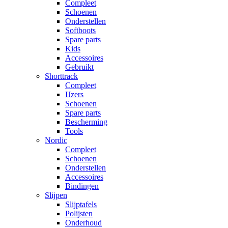
Compleet
Schoenen
Onderstellen
Softboots
Spare parts
Kids
Accessoires
Gebruikt
Shorttrack
Compleet
IJzers
Schoenen
Spare parts
Bescherming
Tools
Nordic
Compleet
Schoenen
Onderstellen
Accessoires
Bindingen
Slijpen
Slijptafels
Polijsten
Onderhoud