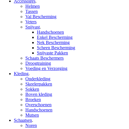
Accessoires
.
Helmen
Tassen
Val Bescherming
Veters
Snijvast
.
Handschoenen
Enkel Bescherming
Nek Bescherming
Scheen Bescherming
Snijvaste Pakken
Schaats Beschermers
Droogtraining
Voeding en Verzorging
Kleding
.
Onderkleding
Skeelerpakken
Sokken
Boven kleding
Broeken
Overschoenen
Handschoenen
Mutsen
Schaatsen
.
Noren