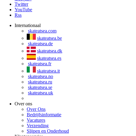
Twitter
YouTube
Rss
Internationaal
skateatsea.com
skateatsea.be
skateatsea.de
skateatsea.dk
skateatsea.es
skateatsea.fr
skateatsea.it
skateatsea.no
skateatsea.ru
skateatsea.se
skateatsea.uk
Over ons
Over Ons
Bedrijfsinformatie
Vacatures
Verzending
Slijpen en Onderhoud