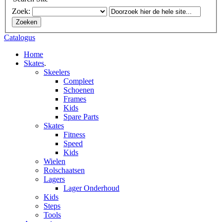
Zoek:
Zoeken
Catalogus
Home
Skates
.
Skeelers
Compleet
Schoenen
Frames
Kids
Spare Parts
Skates
Fitness
Speed
Kids
Wielen
Rolschaatsen
Lagers
Lager Onderhoud
Kids
Steps
Tools