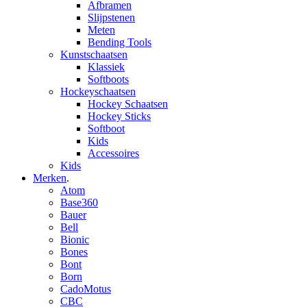
Afbramen
Slijpstenen
Meten
Bending Tools
Kunstschaatsen
Klassiek
Softboots
Hockeyschaatsen
Hockey Schaatsen
Hockey Sticks
Softboot
Kids
Accessoires
Kids
Merken
.
Atom
Base360
Bauer
Bell
Bionic
Bones
Bont
Born
CadoMotus
CBC