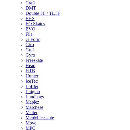
Craft
DMT
Double FF / TLTF
EHS
EO Skates
EVO
Fila
G-Form
Giro
Graf
Gyro
Freeskate
Head
HTB
Hunter
IceTec
Löffler
Luigino
Lundhags
Maplez
Marchese
Matter
MenM Iceskate
Move
MPC