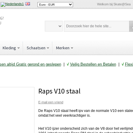
Welkom bij Skate@Sea
Kleding
Schaatsen
Merken
en altijd
Gratis
gerond en geslepen
|
√
Veilig Bestellen en Betalen
|
√
Flex
Raps V10 staal
E-mail een vriend
De Raps V10 staal heeft ipv van de normale V10 een stalen
omdat het veel veerkrachtiger is.
Het V10 ijzer onderscheid zich van de V8 door het verlijm