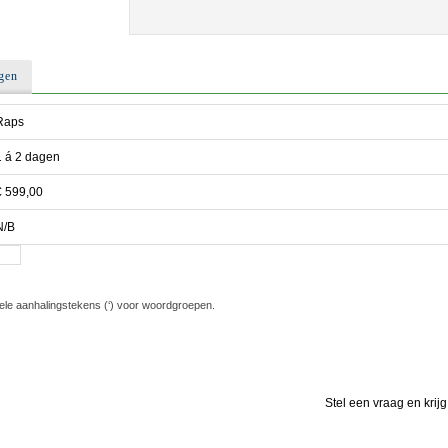
gen
Raps
1 á 2 dagen
€ 599,00
N/B
ele aanhalingstekens (‘) voor woordgroepen.
Stel een vraag en krij