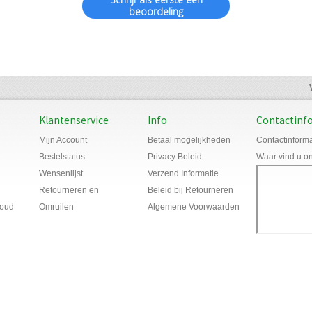
beoordeling
Klantenservice
Info
Contactinf
Mijn Account
Betaal mogelijkheden
Contactinforma
Bestelstatus
Privacy Beleid
Waar vind u o
Wensenlijst
Verzend Informatie
Retourneren en
Beleid bij Retourneren
houd
Omruilen
Algemene Voorwaarden