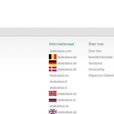
Internationaal
Over ons
skateatsea.com
Over Ons
skateatsea.be
Bedrijfsinformatie
skateatsea.de
Vacatures
skateatsea.dk
Verzending
skateatsea.es
Slijpen en Onder
skateatsea.fr
skateatsea.it
skateatsea.no
skateatsea.ru
skateatsea.se
skateatsea.uk