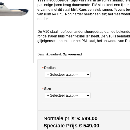
1991 introduceerde Raps PM staal in de schaatsindustrie 
pas enige jaren terug doorvoerde. PM staal kent een fijner 
ervaring met dit staal blijft Raps een stuk rapper. Tevens 
van ruim 64 HrC. Nog harder heeft geen zin; het mes wordt 
eerder.
De V10 staal heeft een ander stuurgedrag dan de bekende
ronde stalen buis meer flexibiliteit heeft. De V10 is benda
glijeigenschappen door het PM staal; hét antwoord van Ra
Beschikbaarheid:
Op voorraad
*
Radius
*
Size
Normale prijs:
€ 599,00
Speciale Prijs
€ 549,00