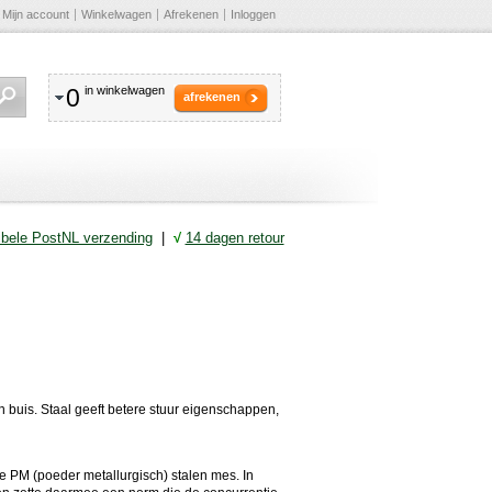
Mijn account
Winkelwagen
Afrekenen
Inloggen
0
in winkelwagen
afrekenen
ibele PostNL verzending
|
√
14 dagen retour
 buis. Staal geeft betere stuur eigenschappen,
de PM (poeder metallurgisch) stalen mes. In