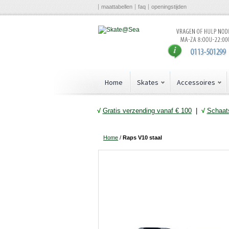
maattabellen
faq
openingstijden
Home
Skates
Accessoires
√
Gratis verzending vanaf € 10
0
|
√
Schaats
Home
/
Raps V10 staal