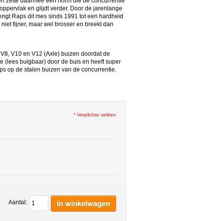
en zette daarmee een norm die de concurrentie
oppervlak en glijdt verder. Door de jarenlange
brengt Raps dit mes sinds 1991 tot een hardheid
niet fijner, maar wel brosser en breekt dan
V8, V10 en V12 (Axle) buizen doordat de
ble (lees buigbaar) door de buis en heeft super
ps op de stalen buizen van de concurrentie.
* Verplichte velden
in winkelwagen
Aantal: