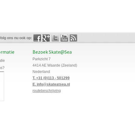
Volg ons nu ook op:
ormatie
Bezoek Skate@Sea
Parkzicht 7
tie
4414 AE Waarde (Zeeland)
ns?
Nederland
T. +31 (0)113 - 501299
E. info@skateatsea.nl
routebeschrijving