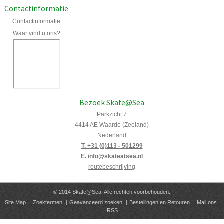
Contactinformatie
Contactinformatie
Waar vind u ons?
Bezoek Skate@Sea
Parkzicht 7
4414 AE Waarde (Zeeland)
Nederland
T. +31 (0)113 - 501299
E. info@skateatsea.nl
routebeschrijving
© 2014 Skate@Sea. Alle rechten voorbehouden.
Site Map
Zoektermen
Geavanceerd zoeken
Bestellingen en Retouren
Mail ons
RSS