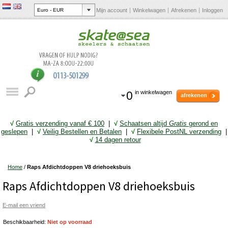
Mijn account
Winkelwagen
Afrekenen
Inloggen
0
in winkelwagen
afrekenen
√
Gratis verzending vanaf € 10
0
|
√
Schaatsen altijd
Gratis
gerond en
geslepen
|
√
Veilig Bestellen en Betalen
|
√
Flexibele PostNL verzending
|
√
14 dagen retour
Home
/
Raps Afdichtdoppen V8 driehoeksbuis
Raps Afdichtdoppen V8 driehoeksbuis
E-mail een vriend
Beschikbaarheid:
Niet op voorraad