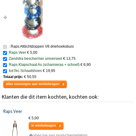
: Raps Afdichtdoppen V8 driehoeksbuis
Raps Veer
€ 5,00
Zandstra beschermer universeel
€ 13,75
Raps Klapschaat As (scharnieras + schoef)
€ 6,90
IceTec Schaatshoes
€ 19,95
Totaal prijs:
€ 50,55
alles toevoegen aan winkelwagen
Klanten die dit item kochten, kochten ook:
Raps Veer
€ 5,00
in winkelwagen
Voeg toe aan productvergelijking