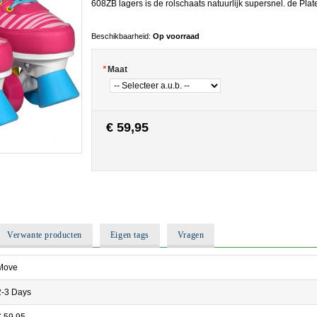
608ZB lagers is de rolschaats natuurlijk supersnel. de Plate
Beschikbaarheid:
Op voorraad
*
Maat
€ 59,95
Verwante producten
Eigen tags
Vragen
Move
2-3 Days
€ 59,95