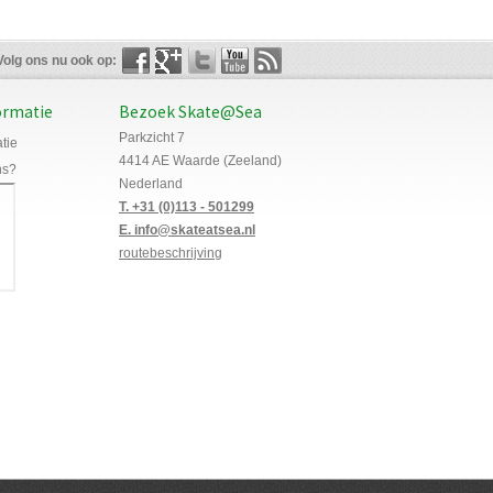
Volg ons nu ook op:
ormatie
Bezoek Skate@Sea
Parkzicht 7
tie
4414 AE Waarde (Zeeland)
ns?
Nederland
T. +31 (0)113 - 501299
E. info@skateatsea.nl
routebeschrijving