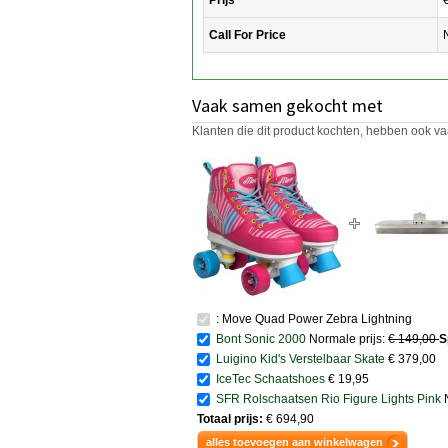
Call For Price
Vaak samen gekocht met
Klanten die dit product kochten, hebben ook va
: Move Quad Power Zebra Lightning
Bont Sonic 2000
Normale prijs:
€ 149,00
S
Luigino Kid's Verstelbaar Skate
€ 379,00
IceTec Schaatshoes
€ 19,95
SFR Rolschaatsen Rio Figure Lights Pink
Totaal prijs:
€ 694,90
alles toevoegen aan winkelwagen