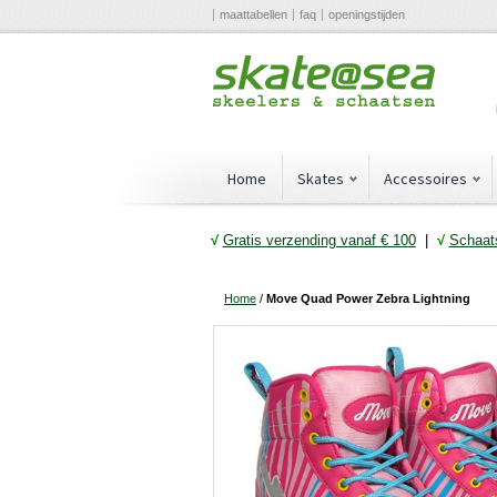
maattabellen
faq
openingstijden
Home
Skates
Accessoires
√
Gratis verzending vanaf € 10
0
|
√
Schaats
Home
/
Move Quad Power Zebra Lightning