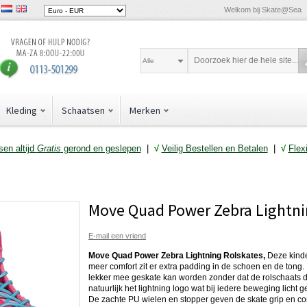
Welkom bij Skate@Sea
Alle
Kleding
Schaatsen
Merken
en altijd
Gratis
gerond en geslepen
|
√
Veilig Bestellen en Betalen
|
√
Flex
Move Quad Power Zebra Lightn
E-mail een vriend
Move Quad Power Zebra Lightning Rolskates,
Deze kinde
meer comfort zit er extra padding in de schoen en de tong. H
lekker mee geskate kan worden zonder dat de rolschaats di
natuurlijk het lightning logo wat bij iedere beweging licht g
De zachte PU wielen en stopper geven de skate grip en com