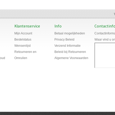
Klantenservice
Info
Contactinf
Mijn Account
Betaal mogelijkheden
Contactinforma
Bestelstatus
Privacy Beleid
Waar vind u o
Wensenlijst
Verzend Informatie
Retourneren en
Beleid bij Retourneren
houd
Omruilen
Algemene Voorwaarden