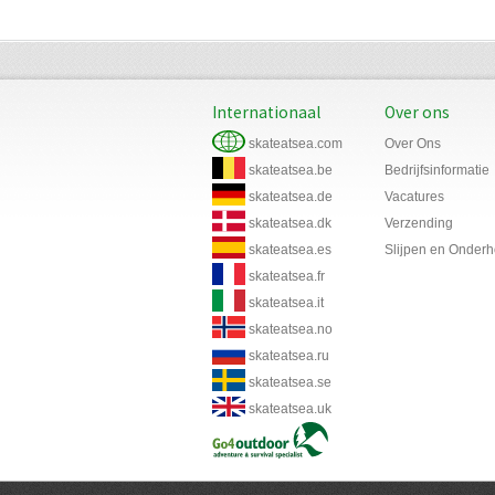
Internationaal
Over ons
skateatsea.com
Over Ons
skateatsea.be
Bedrijfsinformatie
skateatsea.de
Vacatures
skateatsea.dk
Verzending
skateatsea.es
Slijpen en Onder
skateatsea.fr
skateatsea.it
skateatsea.no
skateatsea.ru
skateatsea.se
skateatsea.uk