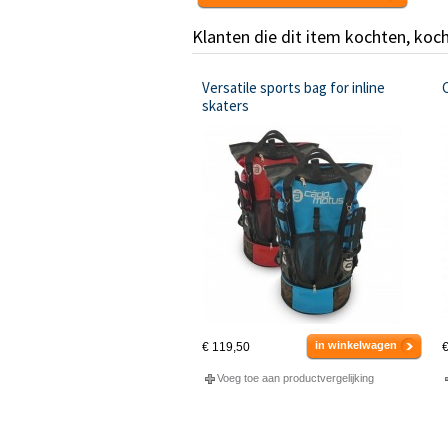
Klanten die dit item kochten, koc
Versatile sports bag for inline
skaters
in winkelwagen
€ 119,50
€
Voeg toe aan productvergelijking