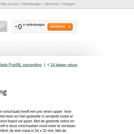
Mijn account
Winkelwagen
Afrekenen
Inloggen
0
in winkelwagen
afrekenen
ibele PostNL verzending
|
√
14 dagen retour
ing
r rolschaats heeft een pvc leren upper. Voor
et teen en hiel gedeelte is versterkt zodat er
rect kapot zal gaan. Met de geprinte zebra en
eeft is deze rolschaatser nooit meer te verslaan.
fort, de wiel maat is 54 x 32 mm. Met de