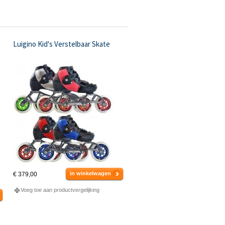
Luigino Kid's Verstelbaar Skate
in winkelwagen
€ 379,00
Voeg toe aan productvergelijking