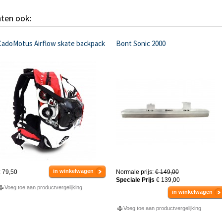
hten ook:
CadoMotus Airflow skate backpack
Bont Sonic 2000
in winkelwagen
 79,50
Normale prijs:
€ 149,00
Speciale Prijs
€ 139,00
Voeg toe aan productvergelijking
in winkelwagen
Voeg toe aan productvergelijking