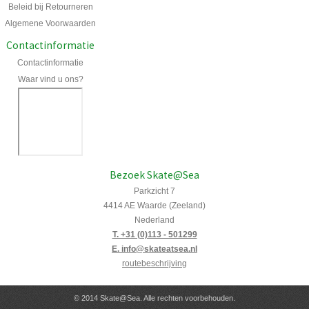
Beleid bij Retourneren
Algemene Voorwaarden
Contactinformatie
Contactinformatie
Waar vind u ons?
Bezoek Skate@Sea
Parkzicht 7
4414 AE Waarde (Zeeland)
Nederland
T. +31 (0)113 - 501299
E. info@skateatsea.nl
routebeschrijving
© 2014 Skate@Sea. Alle rechten voorbehouden.