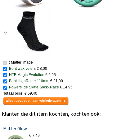
: Matter Image
Bont wax veters
€ 8,00
HTB Magic Evolution
€ 2,95
Bont HighRoller 110mm
€ 21,00
Powerslide Skate Sock- Race
€ 14,95
Totaal prijs:
€ 59,40
alles toevoegen aan winkelwagen
Klanten die dit item kochten, kochten ook:
Matter Glow
€ 7,49