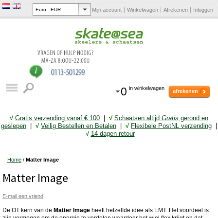
Mijn account
Winkelwagen
Afrekenen
Inloggen
0
in winkelwagen
afrekenen
√
Gratis verzending vanaf € 10
0
|
√
Schaatsen altijd
Gratis
gerond en
geslepen
|
√
Veilig Bestellen en Betalen
|
√
Flexibele PostNL verzending
|
√
14 dagen retour
Home
/
Matter Image
Matter Image
E-mail een vriend
De OT kern van de
Matter Image
heeft hetzelfde idee als EMT. Het voordeel is
zijn vermogen om de energie te verdelen waardoor het wiel flex krijgt en dat