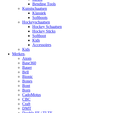
Bending Tools
Kunstschaatsen
Klassiek
Softboots
Hockeyschaatsen
Hockey Schaatsen
Hockey Sticks
Softboot
Kids
Accessoires
Kids
Merken
.
Atom
Base360
Bauer
Bell
Bionic
Bones
Bont
Born
CadoMotus
CBC
Craft
DMT
Double FF / TLTF