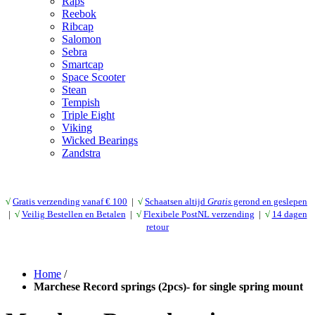
Raps
Reebok
Ribcap
Salomon
Sebra
Smartcap
Space Scooter
Stean
Tempish
Triple Eight
Viking
Wicked Bearings
Zandstra
√
Gratis verzending vanaf € 10
0
|
√
Schaatsen altijd
Gratis
gerond en geslepen
|
√
Veilig Bestellen en Betalen
|
√
Flexibele PostNL verzending
|
√
14 dagen
retour
Home
/
Marchese Record springs (2pcs)- for single spring mount