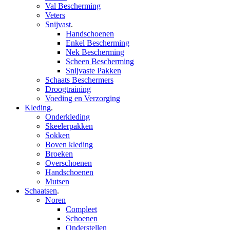
Val Bescherming
Veters
Snijvast
.
Handschoenen
Enkel Bescherming
Nek Bescherming
Scheen Bescherming
Snijvaste Pakken
Schaats Beschermers
Droogtraining
Voeding en Verzorging
Kleding
.
Onderkleding
Skeelerpakken
Sokken
Boven kleding
Broeken
Overschoenen
Handschoenen
Mutsen
Schaatsen
.
Noren
Compleet
Schoenen
Onderstellen