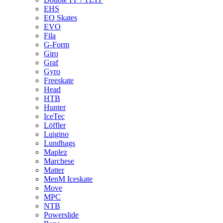
EHS
EO Skates
EVO
Fila
G-Form
Giro
Graf
Gyro
Freeskate
Head
HTB
Hunter
IceTec
Löffler
Luigino
Lundhags
Maplez
Marchese
Matter
MenM Iceskate
Move
MPC
NTB
Powerslide