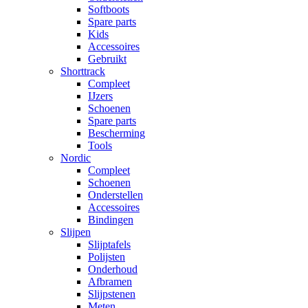
Softboots
Spare parts
Kids
Accessoires
Gebruikt
Shorttrack
Compleet
IJzers
Schoenen
Spare parts
Bescherming
Tools
Nordic
Compleet
Schoenen
Onderstellen
Accessoires
Bindingen
Slijpen
Slijptafels
Polijsten
Onderhoud
Afbramen
Slijpstenen
Meten