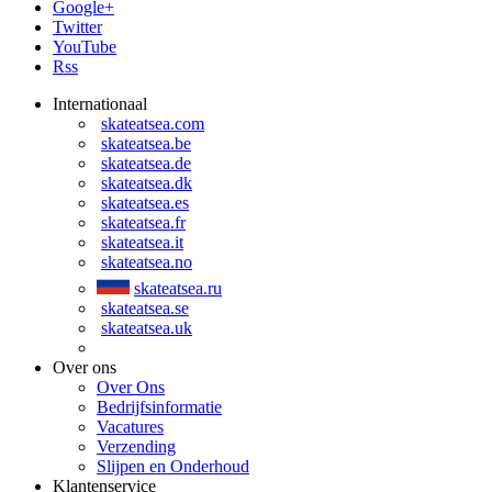
Google+
Twitter
YouTube
Rss
Internationaal
skateatsea.com
skateatsea.be
skateatsea.de
skateatsea.dk
skateatsea.es
skateatsea.fr
skateatsea.it
skateatsea.no
skateatsea.ru
skateatsea.se
skateatsea.uk
Over ons
Over Ons
Bedrijfsinformatie
Vacatures
Verzending
Slijpen en Onderhoud
Klantenservice