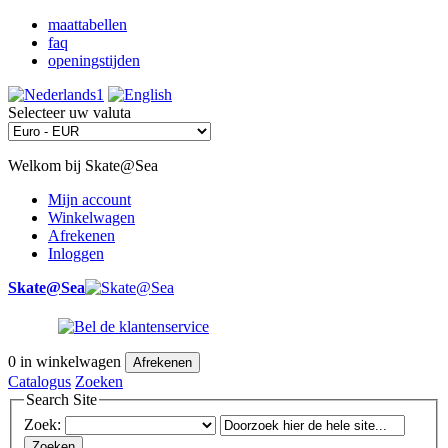
maattabellen
faq
openingstijden
Selecteer uw valuta
Welkom bij Skate@Sea
Mijn account
Winkelwagen
Afrekenen
Inloggen
Skate@Sea
0
in winkelwagen
Afrekenen
Catalogus
Zoeken
Search Site
Zoek:
Zoeken