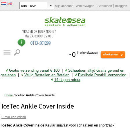
Mijn account
Winkelwagen
Afrekenen
Inloggen
0
in winkelwagen
afrekenen
√
Gratis verzending vanaf € 10
0
|
√
Schaatsen altijd
Gratis
gerond en
geslepen
|
√
Veilig Bestellen en Betalen
|
√
Flexibele PostNL verzending
|
√
14 dagen retour
Home
/
IceTec Ankle Cover Inside
IceTec Ankle Cover Inside
E-mail een vriend
IceTec Ankle Cover
Inside
Kevlar snijvast voor schaatsen en shorttrack