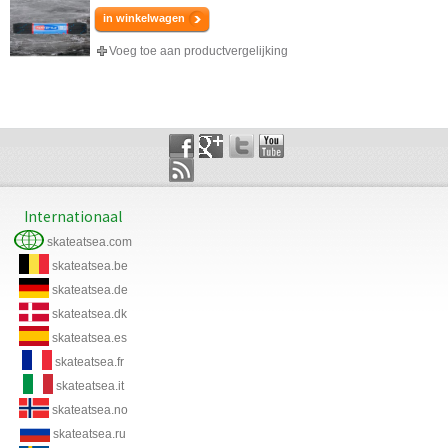
in winkelwagen
Voeg toe aan productvergelijking
Internationaal
skateatsea.com
skateatsea.be
skateatsea.de
skateatsea.dk
skateatsea.es
skateatsea.fr
skateatsea.it
skateatsea.no
skateatsea.ru