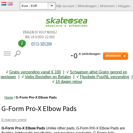
Mijn account
Winkelwagen
Afrekenen
Inloggen
0
in winkelwagen
afrekenen
√
Gratis verzending vanaf € 10
0
|
√
Schaatsen altijd
Gratis
gerond en
geslepen
|
√
Veilig Bestellen en Betalen
|
√
Flexibele PostNL verzending
|
√
14 dagen retour
Home
/
G-Form Pro-X Elbow Pads
G-Form Pro-X Elbow Pads
E-mail een vriend
G-Form Pro-X Elbow Pads
Unlike other pads, G-Form Pr0-X Elbow Pads are
flexible, lightweight, breathable, and machine-washable. G-Forms fully