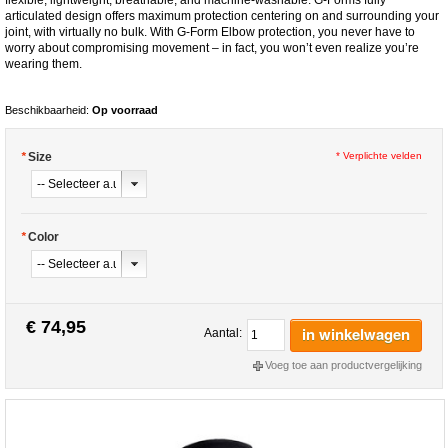
articulated design offers maximum protection centering on and surrounding your
joint, with virtually no bulk. With G-Form Elbow protection, you never have to
worry about compromising movement – in fact, you won’t even realize you’re
wearing them.
Beschikbaarheid:
Op voorraad
*
Size
* Verplichte velden
*
Color
€ 74,95
in winkelwagen
Aantal:
Voeg toe aan productvergelijking