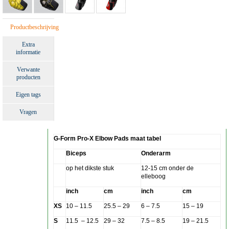
Productbeschrijving
Extra
informatie
Verwante
producten
Eigen tags
Vragen
G-Form Pro-X Elbow Pads maat tabel
Biceps
Onderarm
op het dikste stuk
12-15 cm onder de
elleboog
inch
cm
inch
cm
XS
10 – 11.5
25.5 – 29
6 – 7.5
15 – 19
S
11.5 – 12.5
29 – 32
7.5 – 8.5
19 – 21.5