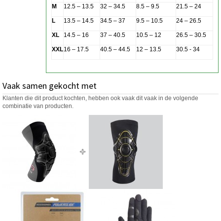
M
12.5 – 13.5
32 – 34.5
8.5 – 9.5
21.5 – 24
L
13.5 – 14.5
34.5 – 37
9.5 – 10.5
24 – 26.5
XL
14.5 – 16
37 – 40.5
10.5 – 12
26.5 – 30.5
XXL
16 – 17.5
40.5 – 44.5
12 – 13.5
30.5 - 34
Vaak samen gekocht met
Klanten die dit product kochten, hebben ook vaak dit vaak in de volgende
combinatie van producten.