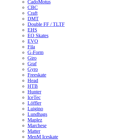
CadoMotus
CBC
Craft
DMT
Double FF / TLTF
EHS
EO Skates
EVO
Fila
G-Form
Giro
Graf
Gyro
Freeskate
Head
HTB
Hunter
IceTec
Löffler
Luigino
Lundhags
Maplez
Marchese
Matter
MenM Iceskate