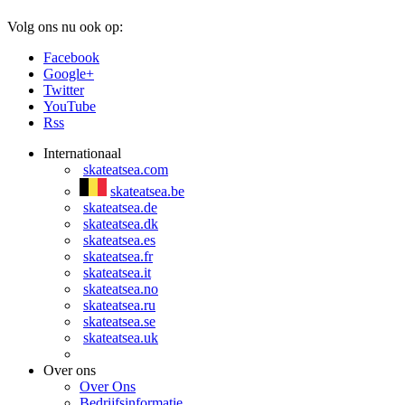
Volg ons nu ook op:
Facebook
Google+
Twitter
YouTube
Rss
Internationaal
skateatsea.com
skateatsea.be
skateatsea.de
skateatsea.dk
skateatsea.es
skateatsea.fr
skateatsea.it
skateatsea.no
skateatsea.ru
skateatsea.se
skateatsea.uk
Over ons
Over Ons
Bedrijfsinformatie