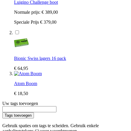
Luigino Challenge boot
Normale prijs:
€ 389,00
Speciale Prijs
€ 379,00
Bionic Swiss lagers 16 pack
€ 64,95
Atom Boom
€ 18,50
Uw tags toevoegen
Tags toevoegen
Gebruik spaties om tags te scheiden. Gebruik enkele
aanhalingstekens (‘) voor woordgroepen.