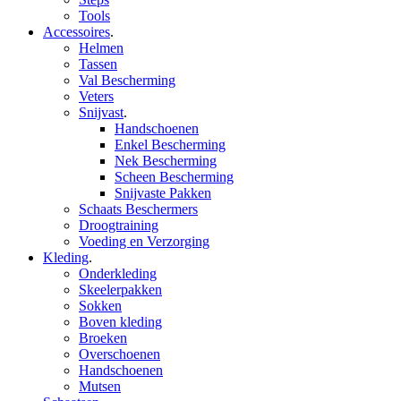
Tools
Accessoires
.
Helmen
Tassen
Val Bescherming
Veters
Snijvast
.
Handschoenen
Enkel Bescherming
Nek Bescherming
Scheen Bescherming
Snijvaste Pakken
Schaats Beschermers
Droogtraining
Voeding en Verzorging
Kleding
.
Onderkleding
Skeelerpakken
Sokken
Boven kleding
Broeken
Overschoenen
Handschoenen
Mutsen