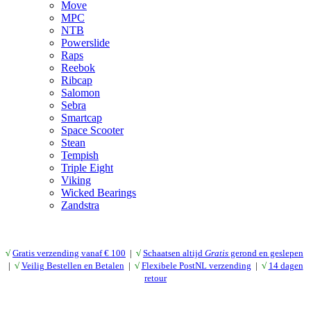
Move
MPC
NTB
Powerslide
Raps
Reebok
Ribcap
Salomon
Sebra
Smartcap
Space Scooter
Stean
Tempish
Triple Eight
Viking
Wicked Bearings
Zandstra
√
Gratis verzending vanaf € 10
0
|
√
Schaatsen altijd
Gratis
gerond en geslepen
|
√
Veilig Bestellen en Betalen
|
√
Flexibele PostNL verzending
|
√
14 dagen
retour