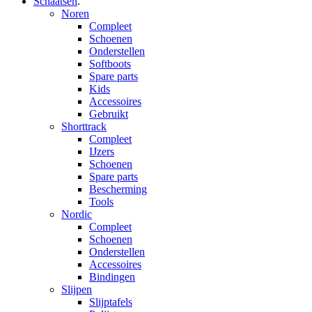
Schaatsen
.
Noren
Compleet
Schoenen
Onderstellen
Softboots
Spare parts
Kids
Accessoires
Gebruikt
Shorttrack
Compleet
IJzers
Schoenen
Spare parts
Bescherming
Tools
Nordic
Compleet
Schoenen
Onderstellen
Accessoires
Bindingen
Slijpen
Slijptafels