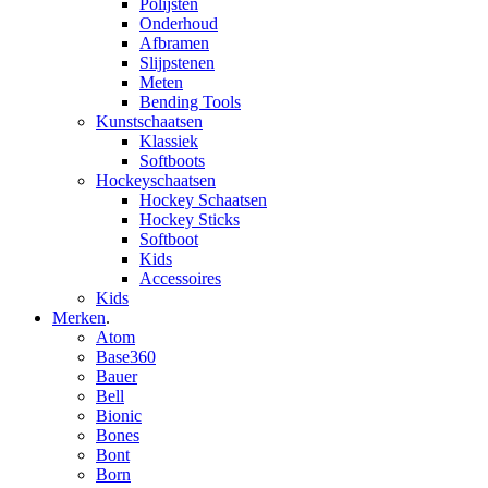
Polijsten
Onderhoud
Afbramen
Slijpstenen
Meten
Bending Tools
Kunstschaatsen
Klassiek
Softboots
Hockeyschaatsen
Hockey Schaatsen
Hockey Sticks
Softboot
Kids
Accessoires
Kids
Merken
.
Atom
Base360
Bauer
Bell
Bionic
Bones
Bont
Born