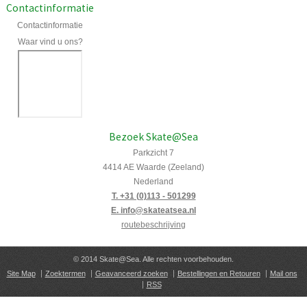
Contactinformatie
Contactinformatie
Waar vind u ons?
Bezoek Skate@Sea
Parkzicht 7
4414 AE Waarde (Zeeland)
Nederland
T. +31 (0)113 - 501299
E. info@skateatsea.nl
routebeschrijving
© 2014 Skate@Sea. Alle rechten voorbehouden.
Site Map
Zoektermen
Geavanceerd zoeken
Bestellingen en Retouren
Mail ons
RSS