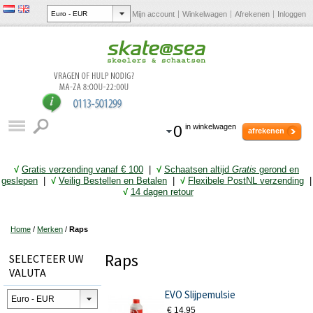
Mijn account
Winkelwagen
Afrekenen
Inloggen
0
in winkelwagen
afrekenen
√
Gratis verzending vanaf € 10
0
|
√
Schaatsen altijd
Gratis
gerond en
geslepen
|
√
Veilig Bestellen en Betalen
|
√
Flexibele PostNL verzending
|
√
14 dagen retour
Home
/
Merken
/
Raps
Raps
SELECTEER UW
VALUTA
EVO Slijpemulsie
€ 14,95