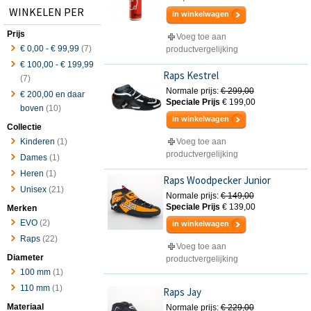
WINKELEN PER
in winkelwagen
Prijs
Voeg toe aan
€ 0,00
-
€ 99,99
(7)
productvergelijking
€ 100,00
-
€ 199,99
Raps Kestrel
(7)
Normale prijs:
€ 299,00
€ 200,00
en daar
Speciale Prijs
€ 199,00
boven
(10)
in winkelwagen
Collectie
Kinderen
(1)
Voeg toe aan
productvergelijking
Dames
(1)
Heren
(1)
Raps Woodpecker Junior
Unisex
(21)
Normale prijs:
€ 149,00
Speciale Prijs
€ 139,00
Merken
EVO
(2)
in winkelwagen
Raps
(22)
Voeg toe aan
Diameter
productvergelijking
100 mm
(1)
110 mm
(1)
Raps Jay
Materiaal
Normale prijs:
€ 229,00