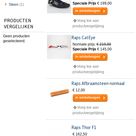
Speciale Prijs
€ 199,00
Steen
(1)
in winkelwagen
PRODUCTEN
Voeg toe aan
VERGELIJKEN
productvergelijking
Geen producten
Raps CatEye
geselecteerd.
Normale prijs:
€ 219,00
Speciale Prijs
€ 145,00
in winkelwagen
Voeg toe aan
productvergelijking
Raps Afbraamsteen normaal
€ 12,00
in winkelwagen
Voeg toe aan
productvergelijking
Raps Thor F1
€ 162,50