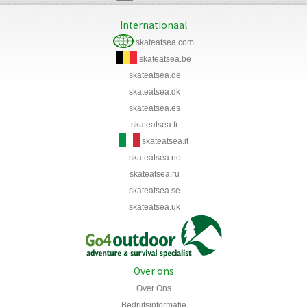
Internationaal
skateatsea.com
skateatsea.be
skateatsea.de
skateatsea.dk
skateatsea.es
skateatsea.fr
skateatsea.it
skateatsea.no
skateatsea.ru
skateatsea.se
skateatsea.uk
Over ons
Over Ons
Bedrijfsinformatie