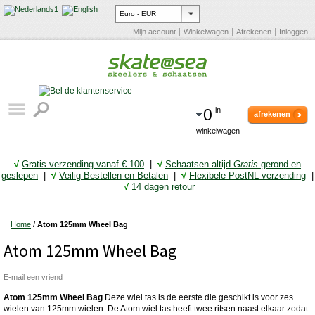
Mijn account
Winkelwagen
Afrekenen
Inloggen
0
in
afrekenen
winkelwagen
√
Gratis verzending vanaf € 10
0
|
√
Schaatsen altijd
Gratis
gerond en
geslepen
|
√
Veilig Bestellen en Betalen
|
√
Flexibele PostNL verzending
|
√
14 dagen retour
Home
/
Atom 125mm Wheel Bag
Atom 125mm Wheel Bag
E-mail een vriend
Atom 125mm Wheel Bag
Deze wiel tas is de eerste die geschikt is voor zes
wielen van 125mm wielen. De Atom wiel tas heeft twee ritsen naast elkaar zodat